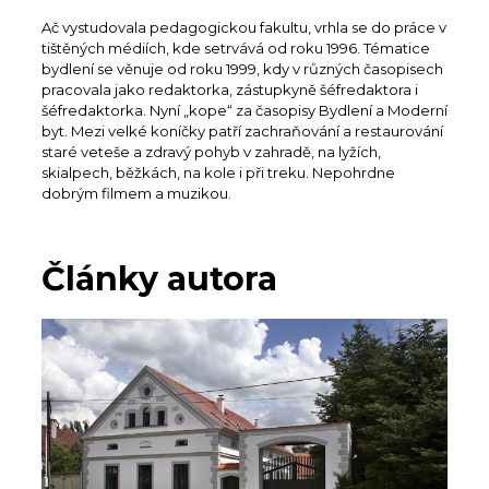
Ač vystudovala pedagogickou fakultu, vrhla se do práce v
tištěných médiích, kde setrvává od roku 1996. Tématice
bydlení se věnuje od roku 1999, kdy v různých časopisech
pracovala jako redaktorka, zástupkyně šéfredaktora i
šéfredaktorka. Nyní „kope“ za časopisy Bydlení a Moderní
byt. Mezi velké koníčky patří zachraňování a restaurování
staré veteše a zdravý pohyb v zahradě, na lyžích,
skialpech, běžkách, na kole i při treku. Nepohrdne
dobrým filmem a muzikou.
Články autora