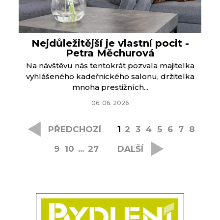
Nejdůležitější je vlastní pocit -
Petra Měchurová
Na návštěvu nás tentokrát pozvala majitelka
vyhlášeného kadeřnického salonu, držitelka
mnoha prestižních...
06. 06. 2026
PŘEDCHOZÍ
1
2
3
4
5
6
7
8
9
10
...
27
DALŠÍ