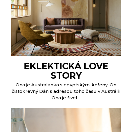
EKLEKTICKÁ LOVE
STORY
Ona je Australanka s egyptskými kořeny. On
čistokrevný Dán s adresou toho času v Austrálii.
Ona je živel....