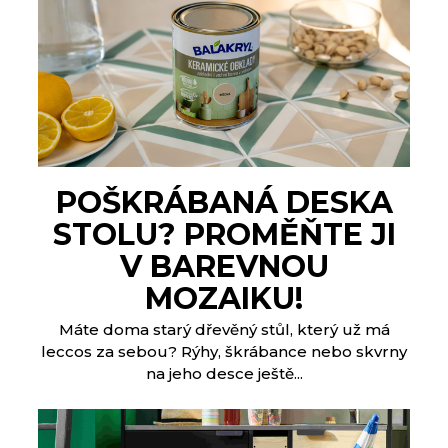
POŠKRÁBANÁ DESKA
STOLU? PROMĚŇTE JI
V BAREVNOU
MOZAIKU!
Máte doma starý dřevěný stůl, který už má
leccos za sebou? Rýhy, škrábance nebo skvrny
na jeho desce ještě...