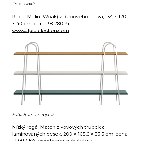
Foto: Woak
Regál Malin (Woak) z dubového dřeva, 134 × 120
× 40 cm, cena 38 280 Kč,
www.alpicollection.com
Foto: Home-nabytek
Nízký regál Match z kovových trubek a
laminovaných desek, 200 × 105,6 × 33,5 cm, cena
13 990 Kč,
www.home-nabytek.cz