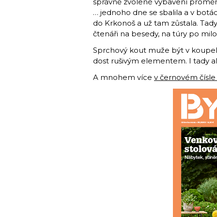
správně zvolené vybavení promění 
… jednoho dne se sbalila a v bot
do Krkonoš a už tam zůstala. Tady 
čtenáři na besedy, na túry po mil
Sprchový kout muže být v koupel
dost rušivým elementem. I tady al
A mnohem více
v černovém čísle