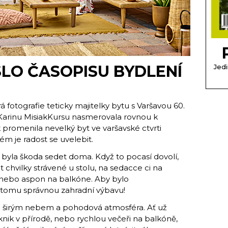
SLO ČASOPISU BYDLENÍ
Jedi
á fotografie teticky majitelky bytu s Varšavou 60.
 Karinu MisiakKursu nasmerovala rovnou k
promenila nevelký byt ve varšavské ctvrti
ém je radost se uvelebit.
 byla škoda sedet doma. Když to pocasí dovolí,
t chvilky strávené u stolu, na sedacce ci na
nebo aspon na balkóne. Aby bylo
k tomu správnou zahradní výbavu!
od širým nebem a pohodová atmosféra. Ať už
knik v přírodě, nebo rychlou večeři na balkóně,