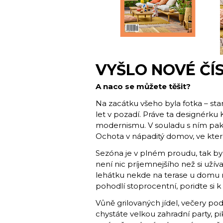
VYŠLO NOVÉ ČÍ
A naco se můžete těšit?
Na zacátku všeho byla fotka – star
let v pozadí. Práve ta designérku
modernismu. V souladu s ním pak 
Ochota v nápaditý domov, ve kter
Sezóna je v plném proudu, tak by
není nic príjemnejšího než si užíva
lehátku nekde na terase u domu 
pohodlí stoprocentní, poridte si 
Vůně grilovaných jídel, večery p
chystáte velkou zahradní party, pi