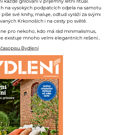
každé grilování v příjemný letní rituál.
ách na vysokých podpatcích odjela na samotu
píše své knihy, maluje, odtud vyráží za svými
ovaných Krkonoších i na cesty po světě.
ne pro nekoho, kdo má rád minimalismus,
e existuje mnoho velmi elegantních rešení...
 časopisu Bydlení