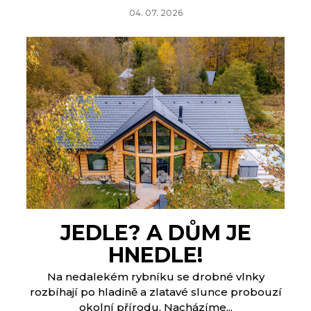
04. 07. 2026
JEDLE? A DŮM JE
HNEDLE!
Na nedalekém rybníku se drobné vlnky
rozbíhají po hladině a zlatavé slunce probouzí
okolní přírodu. Nacházíme...