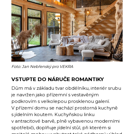
Foto: Jan Nebřenský pro VEKRA
VSTUPTE DO NÁRUČE ROMANTIKY
Dům má v základu tvar obdélníku, interiér srubu
je navržen jako přízemní s vestavěným
podkrovím s velkolepou prosklenou galerií.
V přízemí domu se nachází prostorná kuchyně
s jídelním koutem. Kuchyňskou linku
v antracitové barvě, plně vybavenou moderními
spotřebiči, doplňuje jídelní stůl, při kterém si