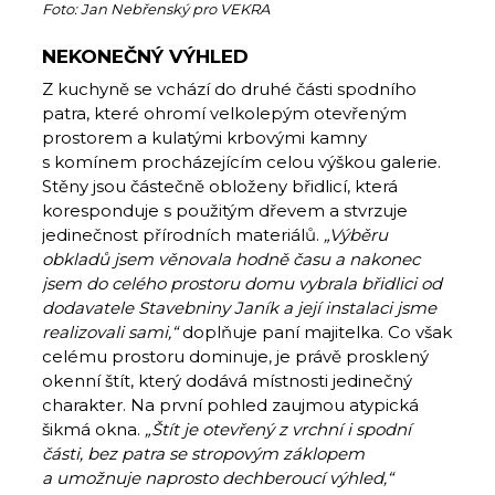
Foto: Jan Nebřenský pro VEKRA
NEKONEČNÝ VÝHLED
Z kuchyně se vchází do druhé části spodního
patra, které ohromí velkolepým otevřeným
prostorem a kulatými krbovými kamny
s komínem procházejícím celou výškou galerie.
Stěny jsou částečně obloženy břidlicí, která
koresponduje s použitým dřevem a stvrzuje
jedinečnost přírodních materiálů.
„Výběru
obkladů jsem věnovala hodně času a nakonec
jsem do celého prostoru domu vybrala břidlici od
dodavatele Stavebniny Janík a její instalaci jsme
realizovali sami,“
doplňuje paní majitelka. Co však
celému prostoru dominuje, je právě prosklený
okenní štít, který dodává místnosti jedinečný
charakter. Na první pohled zaujmou atypická
šikmá okna.
„Štít je otevřený z vrchní i spodní
části, bez patra se stropovým záklopem
a umožnuje naprosto dechberoucí výhled,“