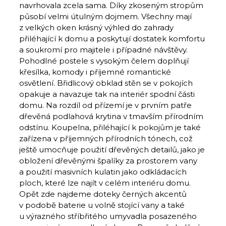
navrhovala zcela sama. Díky zkoseným stropům
působí velmi útulným dojmem. Všechny mají
z velkých oken krásný výhled do zahrady
přiléhající k domu a poskytují dostatek komfortu
a soukromí pro majitele i případné návštěvy.
Pohodlné postele s vysokým čelem doplňují
křesílka, komody i příjemné romantické
osvětlení. Břidlicový obklad stěn se v pokojích
opakuje a navazuje tak na interiér spodní části
domu. Na rozdíl od přízemí je v prvním patře
dřevěná podlahová krytina v tmavším přírodním
odstínu. Koupelna, přiléhající k pokojům je také
zařízena v příjemných přírodních tónech, což
ještě umocňuje použití dřevěných detailů, jako je
obložení dřevěnými špalíky za prostorem vany
a použití masivních kulatin jako odkládacích
ploch, které lze najít v celém interiéru domu.
Opět zde najdeme doteky černých akcentů
v podobě baterie u volně stojící vany a také
u výrazného stříbřitého umyvadla posazeného