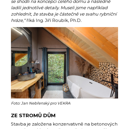
se shodli na koncepci celého domu a následně
ladili jednotlivé detaily. Museli jsme například
zohlednit, že stavba je částečně ve svahu rybniční
hráze,“
říká Ing. Jiří Roubík, Ph.D
.
Foto: Jan Nebřenský pro VEKRA
ZE STROMŮ DŮM
Stavba je založena konzervativně na betonových