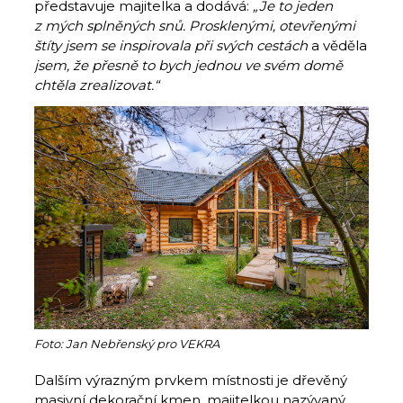
představuje majitelka a dodává:
„Je to jeden
z mých splněných snů. Prosklenými, otevřenými
štíty jsem se inspirovala při svých cestách
a věděla
jsem, že přesně to bych jednou ve svém domě
chtěla zrealizovat.“
Foto: Jan Nebřenský pro VEKRA
Dalším výrazným prvkem místnosti je dřevěný
masivní dekorační kmen, majitelkou nazývaný