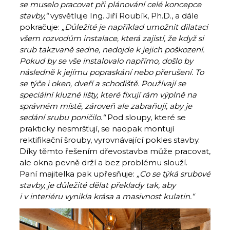
se muselo pracovat při plánování celé koncepce
stavby,“
vysvětluje Ing. Jiří Roubík, Ph.D., a dále
pokračuje:
„Důležité je například umožnit dilataci
všem rozvodům instalace, která zajistí, že když si
srub takzvaně sedne, nedojde k jejich poškození.
Pokud by se vše instalovalo napřímo, došlo by
následně k jejímu popraskání nebo přerušení. To
se týče i oken, dveří a schodiště. Používají se
speciální kluzné lišty, které fixují rám výplně na
správném místě, zároveň ale zabraňují, aby je
sedání srubu poničilo.“
Pod sloupy, které se
prakticky nesmršťují, se naopak montují
rektifikační šrouby, vyrovnávající pokles stavby.
Díky těmto řešením dřevostavba může pracovat,
ale okna pevně drží a bez problému slouží.
Paní majitelka pak upřesňuje:
„Co se týká srubové
stavby, je důležité dělat překlady tak, aby
i v interiéru vynikla krása a masivnost kulatin.“