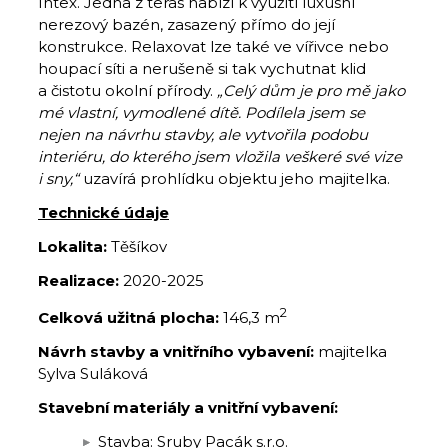
Intex. Jedna z teras nabízí k využití luxusní
nerezový bazén, zasazený přímo do její
konstrukce. Relaxovat lze také ve vířivce nebo
houpací síti a nerušeně si tak vychutnat klid
a čistotu okolní přírody.
„Celý dům je pro mě jako
mé vlastní, vymodlené dítě. Podílela jsem se
nejen na návrhu stavby, ale vytvořila podobu
interiéru, do kterého jsem vložila veškeré své vize
i sny,“
uzavírá prohlídku objektu jeho majitelka.
Technické údaje
Lokalita:
Těšíkov
Realizace:
2020-2025
2
Celková užitná plocha:
146,3 m
Návrh stavby a vnitřního vybavení:
majitelka
Sylva Suláková
Stavební materiály a vnitřní vybavení:
Stavba: Sruby Pacák s.r.o.