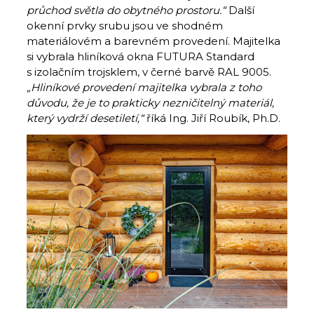
průchod světla do obytného prostoru.“
Další
okenní prvky srubu jsou ve shodném
materiálovém a barevném provedení. Majitelka
si vybrala hliníková okna FUTURA Standard
s izolačním trojsklem, v černé barvě RAL 9005.
„Hliníkové provedení majitelka vybrala z toho
důvodu, že je to prakticky nezničitelný materiál,
který vydrží desetiletí,“
říká Ing. Jiří Roubík, Ph.D.