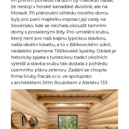
Při prvním pohledu na dům by málokdo hádal,
že nestojí v horské kanadské divočině, ale na
Moravě. Při plánování vzhledu nového domu
byly pro paní majitelku inspirací její cesty na
Slovensko, kde se nechala okouzlit tamními
domy s prosklenými štíty. Pro umístění srubu,
který není pro naši krajinu typickou stavbou,
našla ideální lokalitu, a to v Bělkovickém údolí,
nedaleko pramene Těšíkovské kyselky. Oblast je
historicky spjata s turistickou tradicí okolních
výletišť a stavba srubu tak dostala z pohledu
územního plánu zelenou. Zadání se chopila
firma Sruby Pacák s.r.o. ve spolupráci
s architektem Jiřím Roubíkem z Ateliéru 133.