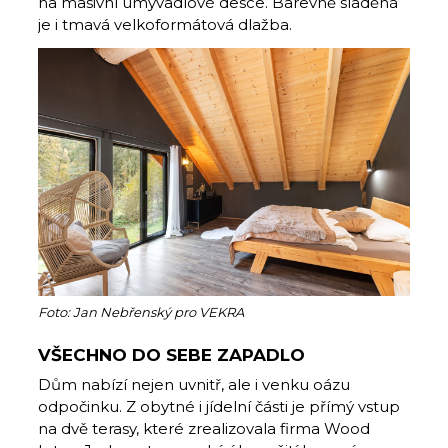
na masivní umyvadlové desce. Barevně sladěná
je i tmavá velkoformátová dlažba.
Foto: Jan Nebřenský pro VEKRA
VŠECHNO DO SEBE ZAPADLO
Dům nabízí nejen uvnitř, ale i venku oázu
odpočinku. Z obytné i jídelní části je přímý vstup
na dvě terasy, které zrealizovala firma Wood