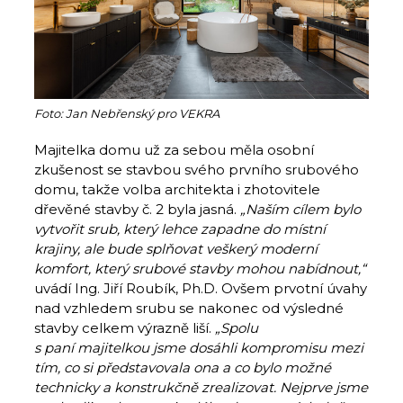
Foto: Jan Nebřenský pro VEKRA
Majitelka domu už za sebou měla osobní
zkušenost se stavbou svého prvního srubového
domu, takže volba architekta i zhotovitele
dřevěné stavby č. 2 byla jasná.
„Naším cílem bylo
vytvořit srub, který lehce zapadne do místní
krajiny, ale bude splňovat veškerý moderní
komfort, který srubové stavby mohou nabídnout,“
uvádí Ing. Jiří Roubík, Ph.D. Ovšem prvotní úvahy
nad vzhledem srubu se nakonec od výsledné
stavby celkem výrazně liší.
„Spolu
s paní majitelkou jsme dosáhli kompromisu mezi
tím, co si představovala ona a co bylo možné
technicky a konstrukčně zrealizovat. Nejprve jsme