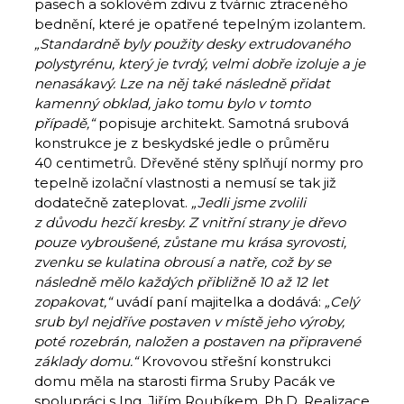
pasech a soklovém zdivu z tvárnic ztraceného
bednění, které je opatřené tepelným izolantem
.
„Standardně byly použity desky extrudovaného
polystyrénu, který je tvrdý, velmi dobře izoluje a je
nenasákavý. Lze na něj také následně přidat
kamenný obklad, jako tomu bylo v tomto
případě,“
popisuje architekt. Samotná srubová
konstrukce je z beskydské jedle o průměru
40 centimetrů. Dřevěné stěny splňují normy pro
tepelně izolační vlastnosti a nemusí se tak již
dodatečně zateplovat.
„Jedli jsme zvolili
z důvodu hezčí kresby. Z vnitřní strany je dřevo
pouze vybroušené, zůstane mu krása syrovosti,
zvenku se kulatina obrousí a natře, což by se
následně mělo každých přibližně 10 až 12 let
zopakovat,“
uvádí paní majitelka a dodává:
„Celý
srub byl nejdříve postaven v místě jeho výroby,
poté rozebrán, naložen a postaven na připravené
základy domu.“
Krovovou střešní konstrukci
domu měla na starosti firma Sruby Pacák ve
spolupráci s Ing. Jiřím Roubíkem, Ph.D. Realizace