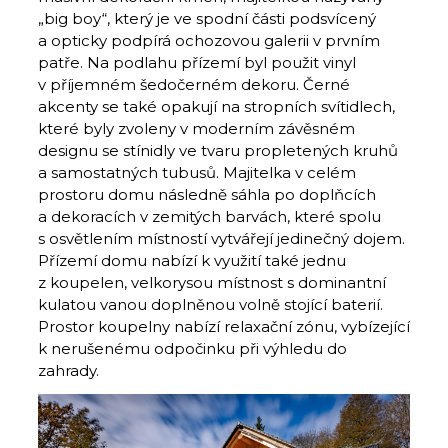
„big boy“, který je ve spodní části podsvícený
a opticky podpírá ochozovou galerii v prvním
patře. Na podlahu přízemí byl použit vinyl
v příjemném šedočerném dekoru. Černé
akcenty se také opakují na stropních svítidlech,
které byly zvoleny v moderním závěsném
designu se stínidly ve tvaru propletených kruhů
a samostatných tubusů. Majitelka v celém
prostoru domu následně sáhla po doplňcích
a dekoracích v zemitých barvách, které spolu
s osvětlením místností vytvářejí jedinečný dojem.
Přízemí domu nabízí k využití také jednu
z koupelen, velkorysou místnost s dominantní
kulatou vanou doplněnou volně stojící baterií.
Prostor koupelny nabízí relaxační zónu, vybízející
k nerušenému odpočinku při výhledu do
zahrady.