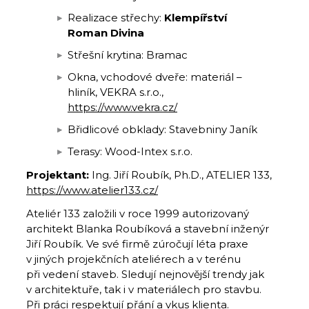
Realizace střechy:
Klempířství
Roman Divina
Střešní krytina: Bramac
Okna, vchodové dveře: materiál –
hliník, VEKRA s.r.o.,
https://www.vekra.cz/
Břidlicové obklady: Stavebniny Janík
Terasy: Wood-Intex s.r.o.
Projektant:
Ing. Jiří Roubík, Ph.D., ATELIER 133,
https://www.atelier133.cz/
Ateliér 133 založili v roce 1999 autorizovaný
architekt Blanka Roubíková a stavební inženýr
Jiří Roubík. Ve své firmě zúročují léta praxe
v jiných projekčních ateliérech a v terénu
při vedení staveb. Sledují nejnovější trendy jak
v architektuře, tak i v materiálech pro stavbu.
Při práci respektují přání a vkus klienta.