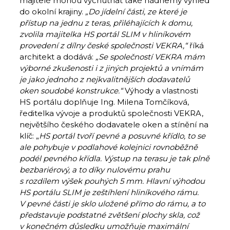
majitelé mohou vychutnat také nádherný výhled
do okolní krajiny.
„Do jídelní části, ze které je
přístup na jednu z teras, přiléhajících k domu,
zvolila majitelka HS portál SLIM v hliníkovém
provedení z dílny české společnosti VEKRA,“
říká
architekt a dodává:
„Se společností VEKRA mám
výborné zkušenosti i z jiných projektů a vnímám
je jako jednoho z nejkvalitnějších dodavatelů
oken soudobé konstrukce.“
Výhody a vlastnosti
HS portálu doplňuje Ing. Milena Tomčíková,
ředitelka vývoje a produktů společnosti VEKRA,
největšího českého dodavatele oken a stínění na
klíč: „
HS portál
tvoří pevné a posuvné křídlo, to se
ale pohybuje v podlahové kolejnici rovnoběžně
podél pevného křídla. Výstup na terasu je tak plně
bezbariérový, a to díky nulovému prahu
s rozdílem výšek pouhých 5 mm. Hlavní výhodou
HS portálu SLIM je zeštíhlení hliníkového rámu.
V pevné části je sklo uložené přímo do rámu, a to
představuje podstatné zvětšení plochy skla, což
v konečném důsledku umožňuje maximální