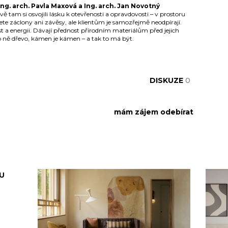
g. arch. Pavla Maxová a Ing. arch. Jan Novotný
vě tam si osvojili lásku k otevřenosti a opravdovosti – v prostoru
jdete záclony ani závěsy, ale klientům je samozřejmě neodpírají.
st a energii. Dávají přednost přírodním materiálům před jejich
 ně dřevo, kámen je kámen – a tak to má být.
DISKUZE
0
U