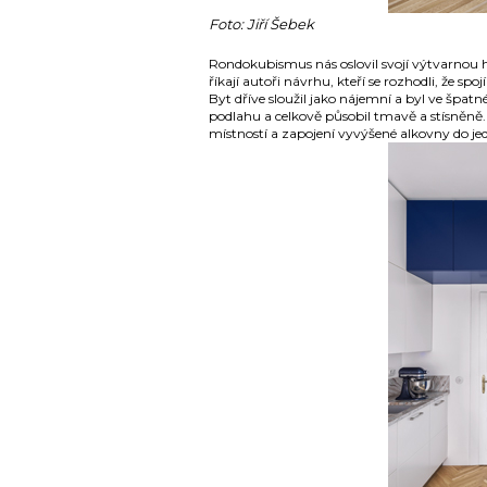
Foto: Jiří Šebek
Rondokubismus nás oslovil svojí výtvarnou ho
říkají autoři návrhu, kteří se rozhodli, že sp
Byt dříve sloužil jako nájemní a byl ve špat
podlahu a celkově působil tmavě a stísněně. A
místností a zapojení vyvýšené alkovny do j