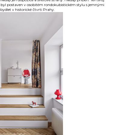
erý byl postaven v osobitém rondokubistickém stylu s jemnými
ydlet v historické čtvrti Prahy.