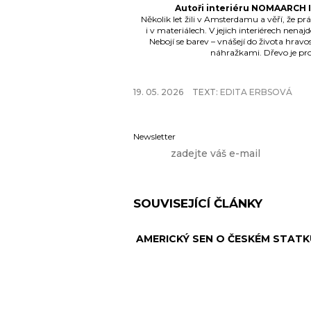
Autoři interiéru NOMAARCH In
Několik let žili v Amsterdamu a věří, že prá
i v materiálech. V jejich interiérech nena
Nebojí se barev – vnášejí do života hravo
náhražkami. Dřevo je pro
19. 05. 2026
TEXT:
EDITA ERBSOVÁ
Newsletter
SOUVISEJÍCÍ ČLÁNKY
AMERICKÝ SEN O ČESKÉM STATK