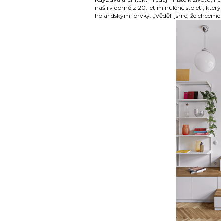
našli v domě z 20. let minulého století, kt
holandskými prvky. „Věděli jsme, že chceme b