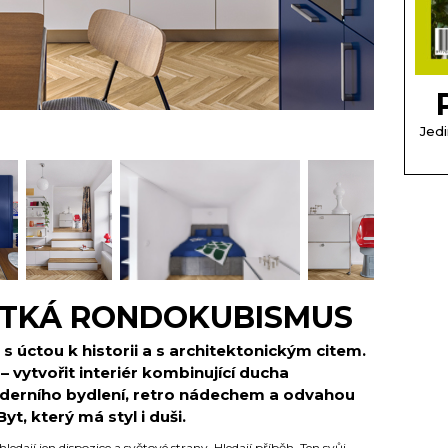
Jedi
OTKÁ RONDOKUBISMUS
 s úctou k historii a s architektonickým citem.
 – vytvořit interiér kombinující ducha
derního bydlení, retro nádechem a odvahou
t, který má styl i duši.
hledají jen dispozice a světové strany. Hledají příběh. Ten svůj