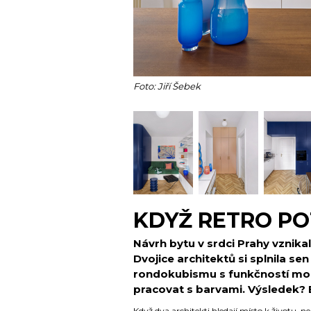
Foto: Jiří Šebek
KDYŽ RETRO P
Návrh bytu v srdci Prahy vznikal
Dvojice architektů si splnila sen
rondokubismu s funkčností mo
pracovat s barvami. Výsledek? By
Když dva architekti hledají místo k životu, ne