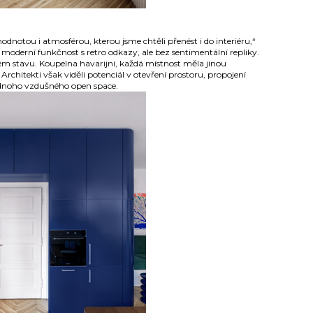
dnotou i atmosférou, kterou jsme chtěli přenést i do interiéru,“
ojí moderní funkčnost s retro odkazy, ale bez sentimentální repliky.
ném stavu. Koupelna havarijní, každá místnost měla jinou
rchitekti však viděli potenciál v otevření prostoru, propojení
ednoho vzdušného open space.