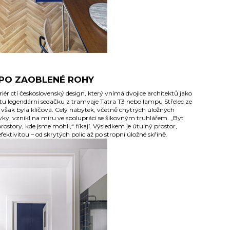
PO ZAOBLENÉ ROHY
iér ctí československý design, který vnímá dvojice architektů jako
 tu legendární sedačku z tramvaje Tatra T3 nebo lampu Střelec ze
t však byla klíčová. Celý nábytek, včetně chytrých úložných
vky, vznikl na míru ve spolupráci se šikovným truhlářem. „Byt
rostory, kde jsme mohli,“ říkají. Výsledkem je útulný prostor,
ektivitou – od skrytých polic až po stropní úložné skříně.