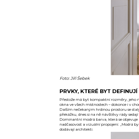
Foto: Jiří Šebek
PRVKY, KTERÉ BYT DEFINUJÍ
Přestože má byt kompaktní rozměry, jeho n
okna ve všech místnostech – dokonce i v chod
Dalším nečekaným hrdinou prostoru se staly
překážku, dnes si na ně návštěvy rády sedají 
Dominantní modrá barva, která se objevuje 
nadčasovost a vizuální propojení. „Modrá by
dodávají architekti.