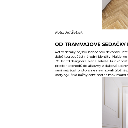
Foto: Jiří Šebek
OD TRAMVAJOVÉ SEDAČKY 
Retro detaily nejsou náhodnou dekorací. Inter
důležitou součást národní identity. Najdeme
70. let od designéra Ivana Jakeše. Funkčnos
prostor a schodů do alkovny z dubové spáro
není největší, proto jsme navrhovali úložné p
který využívá každý centimetr s maximální ef