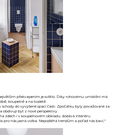
ejvětším překvapením je svět­lo. Díky rohovému umístění má
­bě, koupelně a na toaletě.
 schody do vyvýšené spací části. Zpočátku byly považované za
a obdivují byt z nové perspektivy.
na zdech i v koupelnovém obkladu, dodává interiéru
la pro nás jasná volba. Nepodléhá trendům a pořád nás baví,“