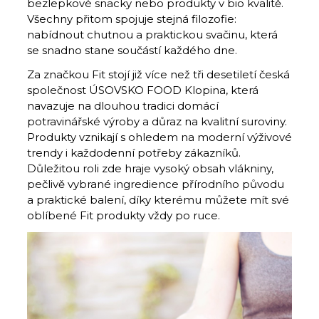
bezlepkové snacky nebo produkty v bio kvalitě.
Všechny přitom spojuje stejná filozofie:
nabídnout chutnou a praktickou svačinu, která
se snadno stane součástí každého dne.
Za značkou Fit stojí již více než tři desetiletí česká
společnost ÚSOVSKO FOOD Klopina, která
navazuje na dlouhou tradici domácí
potravinářské výroby a důraz na kvalitní suroviny.
Produkty vznikají s ohledem na moderní výživové
trendy i každodenní potřeby zákazníků.
Důležitou roli zde hraje vysoký obsah vlákniny,
pečlivě vybrané ingredience přírodního původu
a praktické balení, díky kterému můžete mít své
oblíbené Fit produkty vždy po ruce.