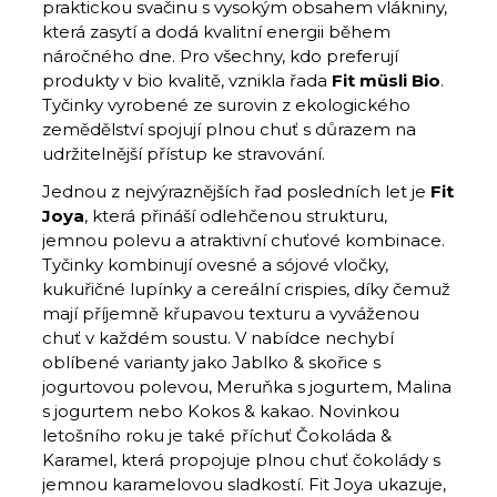
praktickou svačinu s vysokým obsahem vlákniny,
která zasytí a dodá kvalitní energii během
náročného dne. Pro všechny, kdo preferují
produkty v bio kvalitě, vznikla řada
Fit müsli Bio
.
Tyčinky vyrobené ze surovin z ekologického
zemědělství spojují plnou chuť s důrazem na
udržitelnější přístup ke stravování.
Jednou z nejvýraznějších řad posledních let je
Fit
Joya
, která přináší odlehčenou strukturu,
jemnou polevu a atraktivní chuťové kombinace.
Tyčinky kombinují ovesné a sójové vločky,
kukuřičné lupínky a cereální crispies, díky čemuž
mají příjemně křupavou texturu a vyváženou
chuť v každém soustu. V nabídce nechybí
oblíbené varianty jako Jablko & skořice s
jogurtovou polevou, Meruňka s jogurtem, Malina
s jogurtem nebo Kokos & kakao. Novinkou
letošního roku je také příchuť Čokoláda &
Karamel, která propojuje plnou chuť čokolády s
jemnou karamelovou sladkostí. Fit Joya ukazuje,