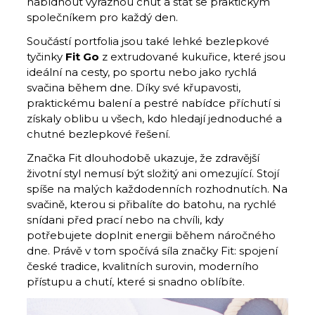
nabídnout výraznou chuť a stát se praktickým
společníkem pro každý den.
Součástí portfolia jsou také lehké bezlepkové
tyčinky
Fit Go
z extrudované kukuřice, které jsou
ideální na cesty, po sportu nebo jako rychlá
svačina během dne. Díky své křupavosti,
praktickému balení a pestré nabídce příchutí si
získaly oblibu u všech, kdo hledají jednoduché a
chutné bezlepkové řešení.
Značka Fit dlouhodobě ukazuje, že zdravější
životní styl nemusí být složitý ani omezující. Stojí
spíše na malých každodenních rozhodnutích. Na
svačině, kterou si přibalíte do batohu, na rychlé
snídani před prací nebo na chvíli, kdy
potřebujete doplnit energii během náročného
dne. Právě v tom spočívá síla značky Fit: spojení
české tradice, kvalitních surovin, moderního
přístupu a chutí, které si snadno oblíbíte.