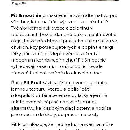
Foto: Fit
Fit Smoothie
přináší lehčí a svěží alternativu pro
všechny, kdo mají rádi výrazně ovocné chutě.
Tyčinky kombinují ovoce a zeleninu v
recepturách bez přidaného cukru a palmového
oleje, takže představují praktickou alternativu ve
chvílích, kdy potřebujete rychle doplnit energii.
Díky přirozeně bezlepkovému složení a
moderním kombinacím chutí Fit Smoothie
vyhledávají zákazníci, toužící po lehké, ale
zároveň funkční svačině do aktivního dne.
Řada
Fit Fruit
sází na čistou ovocnou chuť a
jemnou texturu, kterou si oblíbí děti
i dospělí. Kombinace lehké oplatky a jemně
mleté ovocné náplně nabízí příjemnou
alternativu ke klasickým sladkostem a hodí se
jako svačina do školy, do práce i na cesty.
Fit Fruit ukazuje, že i jednoduchá svačina může