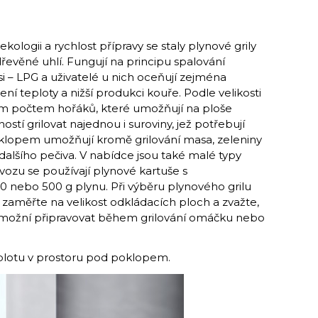
ologii a rychlost přípravy se staly plynové grily
řevěné uhlí. Fungují na principu spalování
i – LPG a uživatelé u nich oceňují zejména
í teploty a nižší produkci kouře. Podle velikosti
ým počtem hořáků, které umožňují na ploše
ostí grilovat najednou i suroviny, jež potřebují
poklopem umožňují kromě grilování masa, zeleniny
 dalšího pečiva. V nabídce jsou také malé typy
ovozu se používají plynové kartuše s
 nebo 500 g plynu. Při výběru plynového grilu
 zaměřte na velikost odkládacích ploch a zvažte,
 umožní připravovat během grilování omáčku nebo
plotu v prostoru pod poklopem.