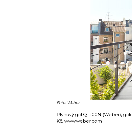
Foto: Weber
Plynový gril Q 1100N (Weber), gri
Kč,
www.weber.com