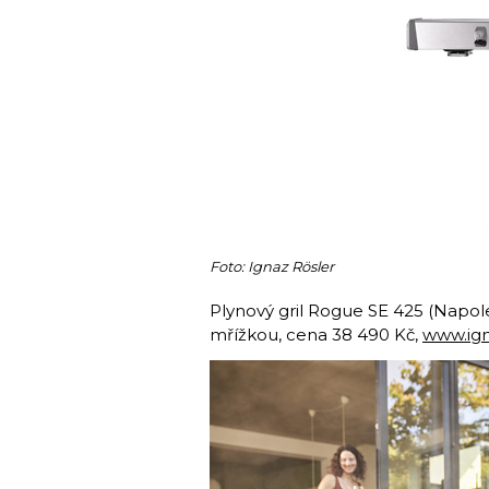
Foto: Ignaz Rösler
Plynový gril Rogue SE 425 (Napole
mřížkou, cena 38 490 Kč,
www.ign