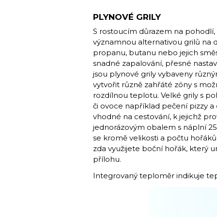
PLYNOVÉ GRILY
S rostoucím důrazem na pohodlí, ek
významnou alternativou grilů na d
propanu, butanu nebo jejich směs
snadné zapalování, přesné nastaven
jsou plynové grily vybaveny různ
vytvořit různě zahřáté zóny s možn
rozdílnou teplotu. Velké grily s 
či ovoce například pečení pizzy a
vhodné na cestování, k jejichž pr
jednorázovým obalem s náplní 250
se kromě velikosti a počtu hořáků
zda využijete boční hořák, který
přílohu.
Integrovaný teploměr indikuje te