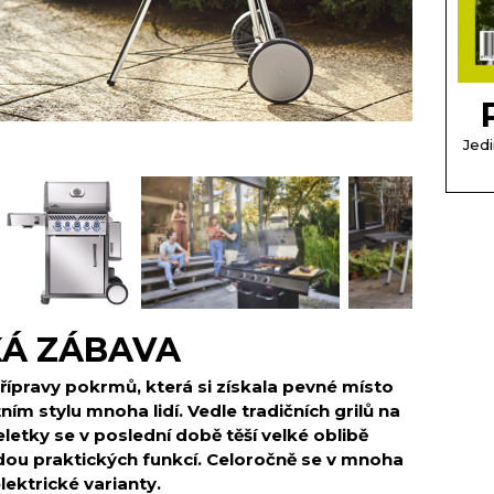
Jedi
Á ZÁBAVA
řípravy pokrmů, která si získala pevné místo
tním stylu mnoha lidí. Vedle tradičních grilů na
letky se v poslední době těší velké oblibě
adou praktických funkcí. Celoročně se v mnoha
lektrické varianty.