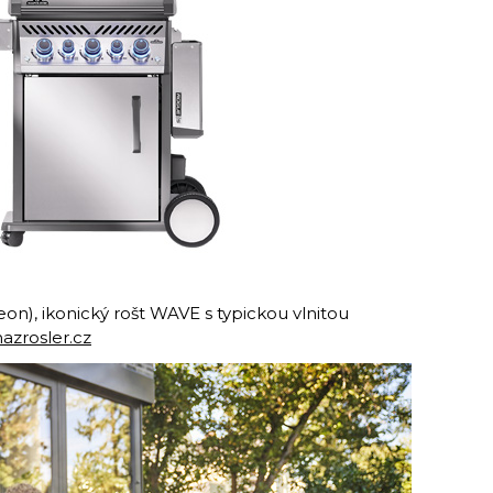
on), ikonický rošt WAVE s typickou vlnitou
azrosler.cz