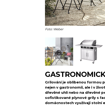
Foto: Weber
GASTRONOMICK
Grilování je oblíbenou formou p
nejen v gastronomii, ale i v živo
dřevěné uhlí nebo na dřevěné pe
sofistikované plynové grily s ř
domácnostech využívají stolní e