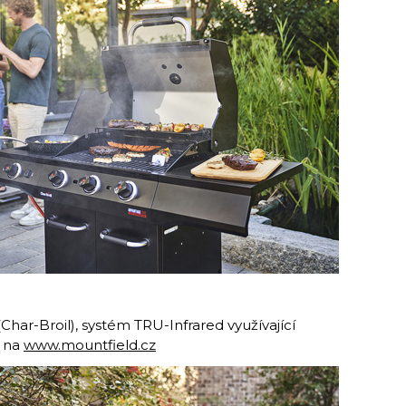
(Char-Broil), systém TRU-Infrared využívající
a na
www.mountfield.cz