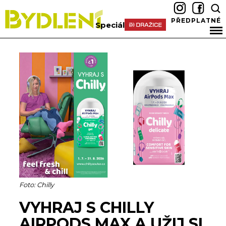
PŘEDPLATNÉ
Speciál
Foto: Chilly
VYHRAJ S CHILLY
AIRPODS MAX A UŽIJ SI