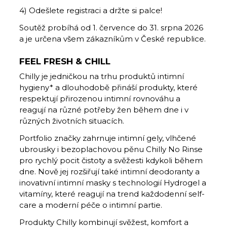
4) Odešlete registraci a držte si palce!
Soutěž probíhá od 1. července do 31. srpna 2026
a je určena všem zákazníkům v České republice.
FEEL FRESH & CHILL
Chilly je jedničkou na trhu produktů intimní
hygieny* a dlouhodobě přináší produkty, které
respektují přirozenou intimní rovnováhu a
reagují na různé potřeby žen během dne i v
různých životních situacích.
Portfolio značky zahrnuje intimní gely, vlhčené
ubrousky i bezoplachovou pěnu Chilly No Rinse
pro rychlý pocit čistoty a svěžesti kdykoli během
dne. Nově jej rozšiřují také intimní deodoranty a
inovativní intimní masky s technologií Hydrogel a
vitamíny, které reagují na trend každodenní self-
care a moderní péče o intimní partie.
Produkty Chilly kombinují svěžest, komfort a