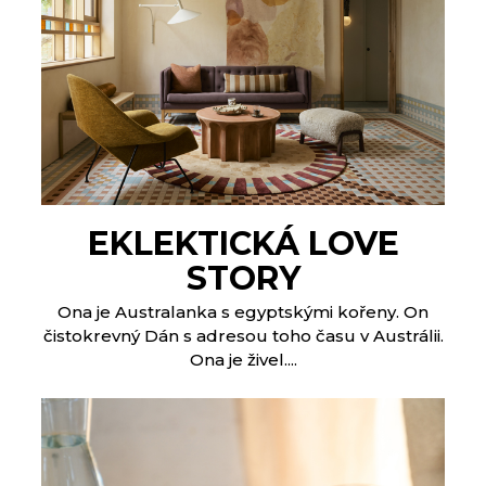
EKLEKTICKÁ LOVE
STORY
Ona je Australanka s egyptskými kořeny. On
čistokrevný Dán s adresou toho času v Austrálii.
Ona je živel....