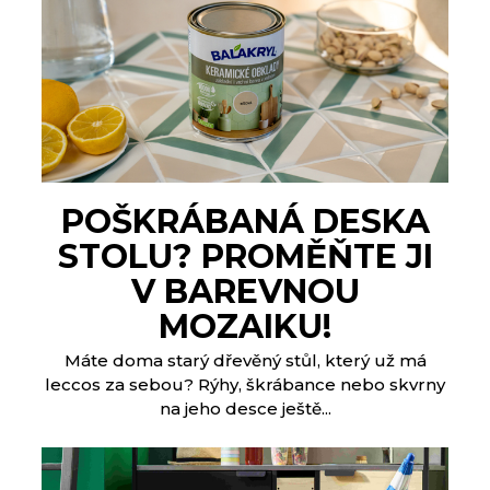
POŠKRÁBANÁ DESKA
STOLU? PROMĚŇTE JI
V BAREVNOU
MOZAIKU!
Máte doma starý dřevěný stůl, který už má
leccos za sebou? Rýhy, škrábance nebo skvrny
na jeho desce ještě...