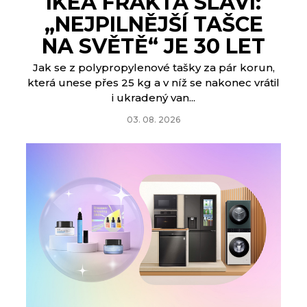
IKEA FRAKTA SLAVÍ:
„NEJPILNĚJŠÍ TAŠCE
NA SVĚTĚ“ JE 30 LET
Jak se z polypropylenové tašky za pár korun,
která unese přes 25 kg a v níž se nakonec vrátil
i ukradený van...
03. 08. 2026