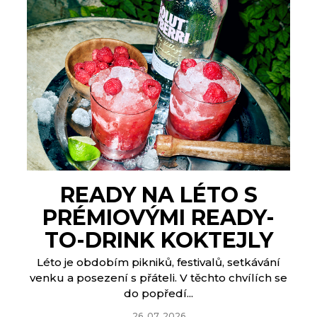
READY NA LÉTO S
PRÉMIOVÝMI READY-
TO-DRINK KOKTEJLY
Léto je obdobím pikniků, festivalů, setkávání
venku a posezení s přáteli. V těchto chvílích se
do popředí...
26. 07. 2026