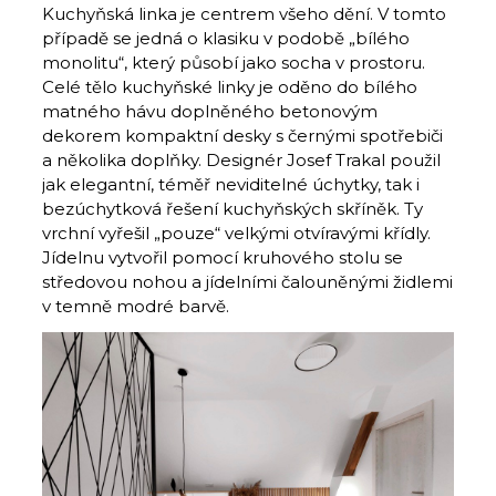
Kuchyňská linka je centrem všeho dění. V tomto
případě se jedná o klasiku v podobě „bílého
monolitu“, který působí jako socha v prostoru.
Celé tělo kuchyňské linky je oděno do bílého
matného hávu doplněného betonovým
dekorem kompaktní desky s černými spotřebiči
a několika doplňky. Designér Josef Trakal použil
jak elegantní, téměř neviditelné úchytky, tak i
bezúchytková řešení kuchyňských skříněk. Ty
vrchní vyřešil „pouze“ velkými otvíravými křídly.
Jídelnu vytvořil pomocí kruhového stolu se
středovou nohou a jídelními čalouněnými židlemi
v temně modré barvě.