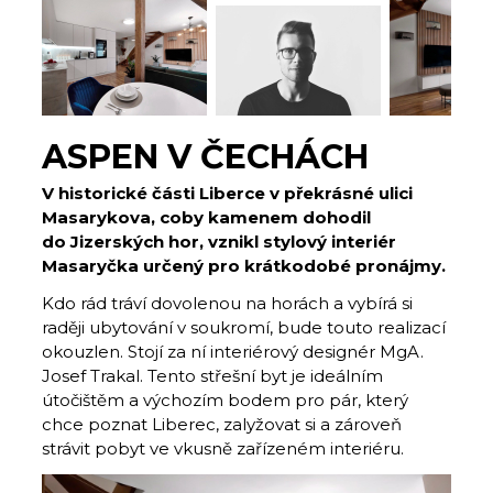
ASPEN V ČECHÁCH
V historické části Liberce v překrásné ulici
Masarykova, coby kamenem dohodil
do Jizerských hor, vznikl stylový interiér
Masaryčka určený pro krátkodobé pronájmy.
Kdo rád tráví dovolenou na horách a vybírá si
raději ubytování v soukromí, bude touto realizací
okouzlen. Stojí za ní interiérový designér MgA.
Josef Trakal. Tento střešní byt je ideálním
útočištěm a výchozím bodem pro pár, který
chce poznat Liberec, zalyžovat si a zároveň
strávit pobyt ve vkusně zařízeném interiéru.