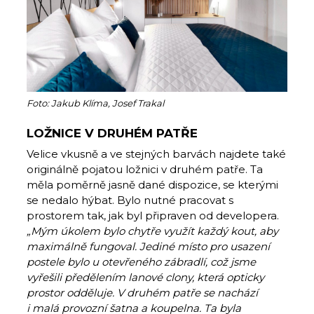
Foto: Jakub Klíma, Josef Trakal
LOŽNICE V DRUHÉM PATŘE
Velice vkusně a ve stejných barvách najdete také
originálně pojatou ložnici v druhém patře. Ta
měla poměrně jasně dané dispozice, se kterými
se nedalo hýbat. Bylo nutné pracovat s
prostorem tak, jak byl připraven od developera.
„Mým úkolem bylo chytře využít každý kout, aby
maximálně fungoval. Jediné místo pro usazení
postele bylo u otevřeného zábradlí, což jsme
vyřešili předělením lanové clony, která opticky
prostor odděluje. V druhém patře se nachází
i malá provozní šatna a koupelna. Ta byla