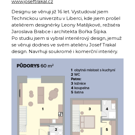
www.joseftrakal.cz
Designu se věnuji již 16 let. Vystudoval jsem
Technickou univerzitu v Liberci, kde jsem prošel
ateliérem designérky Leony Matějkové, režiséra
Jaroslava Brabce i architekta Bořka Šípka.
Po studiu jsem si vybral interiérový design, jemuž
se věnuji dodnes ve svém ateliéru Josef Trakal
design. Navrhuji soukromé i komerční interiéry.