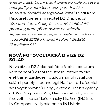
energii z distribuční sítě. A právě komplexní řešení
energetiky v domácnostech pomáhá i ke
snižování dopadů energetické krize,“
uvádí Karel
Pacourek, generální ředitel
DZ Dražice
.
„S
tématem fotovoltaiky úzce souvisí také další
produkty, které představíme na veletrhu
Aquatherm: tepelné čerpadlo systému vzduch-
voda NIBE S2125 a hybridní solární úložiště
Slunečnice S3.“
NOVÁ FOTOVOLTAICKÁ DIVIZE DZ
SOLAR
Nová divize
DZ Solar
nabídne široké spektrum
komponentů k realizaci střešní fotovoltaické
elektrárny. Základem budou monokrystalické
solární panely s technologií Half-cut od předních
světových výrobců Longi, Axitec a Risen s výkony
od 375 Wp po 455 Wp, klasické nebo hybridní
fotovoltaické střídače značky Dražice (IN.One,
IN.Compact, IN.Hybrid one a IN.Hybrid