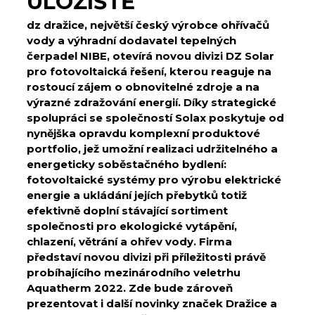
ÚLOŽIŠTĚ
dz dražice, největší český výrobce ohřívačů
vody a výhradní dodavatel tepelných
čerpadel NIBE, otevírá novou divizi DZ Solar
pro fotovoltaická řešení, kterou reaguje na
rostoucí zájem o obnovitelné zdroje a na
výrazné zdražování energií. Díky strategické
spolupráci se společností Solax poskytuje od
nynějška opravdu komplexní produktové
portfolio, jež umožní realizaci udržitelného a
energeticky soběstačného bydlení:
fotovoltaické systémy pro výrobu elektrické
energie a ukládání jejích přebytků totiž
efektivně doplní stávající sortiment
společnosti pro ekologické vytápění,
chlazení, větrání a ohřev vody. Firma
představí novou divizi při příležitosti právě
probíhajícího mezinárodního veletrhu
Aquatherm 2022. Zde bude zároveň
prezentovat i další novinky značek Dražice a