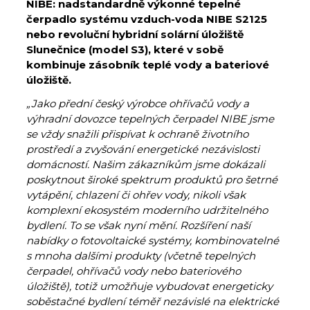
NIBE: nadstandardně výkonné tepelné
čerpadlo systému vzduch-voda NIBE S2125
nebo revoluční hybridní solární úložiště
Slunečnice (model S3), které v sobě
kombinuje zásobník teplé vody a bateriové
úložiště.
„Jako přední český výrobce ohřívačů vody a
výhradní dovozce tepelných čerpadel NIBE jsme
se vždy snažili přispívat k ochraně životního
prostředí a zvyšování energetické nezávislosti
domácností. Našim zákazníkům jsme dokázali
poskytnout široké spektrum produktů pro šetrné
vytápění, chlazení či ohřev vody, nikoli však
komplexní ekosystém moderního udržitelného
bydlení. To se však nyní mění. Rozšíření naší
nabídky o fotovoltaické systémy, kombinovatelné
s mnoha dalšími produkty (včetně tepelných
čerpadel, ohřívačů vody nebo bateriového
úložiště), totiž umožňuje vybudovat energeticky
soběstačné bydlení téměř nezávislé na elektrické