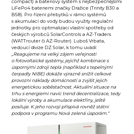
compact) a bateriový systém s nejbezpečnějšími
LiFePo4 bateriemi značky Dražice (Trinity B30 a
B58). Pro řízení přebytků v rámci systémů
s akumulací do vody budou využity regulační
jednotky pro optimalizaci vlastní spotřeby od
českých výrobců SolarControls a AZ-Traders
(WATTrouter či AZ-Router). Luboš Vrbata,
vedoucí divize DZ Solar, k tomu uvádí:
„Reagujeme na velký zájem veřejnosti
o fotovoltaické systémy, jejichž kombinace s
úspornými zdroji tepla (například s tepelnými
čerpadly NIBE) dokáže výrazně snížit celkové
provozní náklady domácností a zvýšit jejich
energetickou soběstačnost. Aktuální situace na
trhu s energiemi navíc trend decentralizace, tedy
lokální výroby a akumulace elektřiny, ještě
posiluje. K jeho rozvoji přispívá rovněž státní
podpora v programu Nová zelená úsporám.“