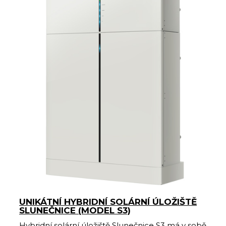
UNIKÁTNÍ HYBRIDNÍ SOLÁRNÍ ÚLOŽIŠTĚ
SLUNEČNICE (MODEL S3)
Hybridní solární úložiště Slunečnice S3 má v sobě