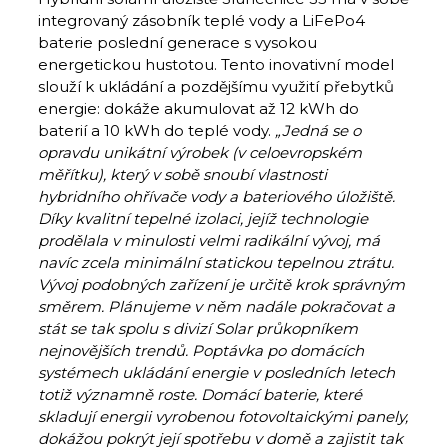
integrovaný zásobník teplé vody a LiFePo4
baterie poslední generace s vysokou
energetickou hustotou. Tento inovativní model
slouží k ukládání a pozdějšímu využití přebytků
energie: dokáže akumulovat až 12 kWh do
baterií a 10 kWh do teplé vody.
„Jedná se o
opravdu unikátní výrobek (v celoevropském
měřítku), který v sobě snoubí vlastnosti
hybridního ohřívače vody a bateriového úložiště.
Díky kvalitní tepelné izolaci, jejíž technologie
prodělala v minulosti velmi radikální vývoj, má
navíc zcela minimální statickou tepelnou ztrátu.
Vývoj podobných zařízení je určitě krok správným
směrem. Plánujeme v něm nadále pokračovat a
stát se tak spolu s divizí Solar průkopníkem
nejnovějších trendů. Poptávka po domácích
systémech ukládání energie v posledních letech
totiž významně roste. Domácí baterie, které
skladují energii vyrobenou fotovoltaickými panely,
dokážou pokrýt její spotřebu v domě a zajistit tak