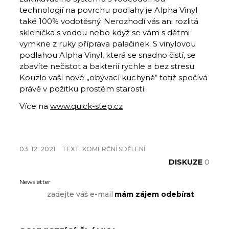
technologií na povrchu podlahy je Alpha Vinyl
také 100% vodotěsný. Nerozhodí vás ani rozlitá
sklenička s vodou nebo když se vám s dětmi
vymkne z ruky příprava palačinek. S vinylovou
podlahou Alpha Vinyl, která se snadno čistí, se
zbavíte nečistot a bakterií rychle a bez stresu.
Kouzlo vaší nové „obývací kuchyně“ totiž spočívá
právě v požitku prostém starostí.
Více na
www.quick-step.cz
03. 12. 2021
TEXT:
KOMERČNÍ SDĚLENÍ
DISKUZE
0
Newsletter