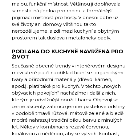
malou, funkční místnost. Většinou ji doplňovala
samostatná jídelna pro rodinu a formálnější
přijímací místnost pro hosty. V dnešní době už
své životy ani domovy většinou takto
nerozdělujeme, a zdi mezi kuchyní a obytným
prostorem tak doslova i metaforicky padly.
PODLAHA DO KUCHYNĚ NAVRŽENÁ PRO
ŽIVOT
Současné obecné trendy v interiérovém designu,
mezi které patří například hraní si s organickými
tvary a přírodními materiály (dřevo, kámen,
apod.), platí také pro kuchyň. V těchto „nových
obývacích pokojích“ nacházíme i další z nich,
kterým je odvážnější použití barev. Objevují se
černé akcenty, zatímco jemné pastelové odstíny
v podobě tmavě růžové, mátově zelené a bledě
modré nahrazují tradiční bílou barvu z minulých
let. Někdy v kombinaci s rezavě červenou,
korálovou a měděnou, aby se vytvořil kontrast,