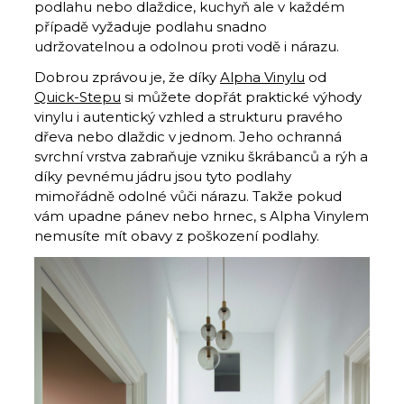
podlahu nebo dlaždice, kuchyň ale v každém
případě vyžaduje podlahu snadno
udržovatelnou a odolnou proti vodě i nárazu.
Dobrou zprávou je, že díky
Alpha Vinylu
od
Quick-Stepu
si můžete dopřát praktické výhody
vinylu i autentický vzhled a strukturu pravého
dřeva nebo dlaždic v jednom. Jeho ochranná
svrchní vrstva zabraňuje vzniku škrábanců a rýh a
díky pevnému jádru jsou tyto podlahy
mimořádně odolné vůči nárazu. Takže pokud
vám upadne pánev nebo hrnec, s Alpha Vinylem
nemusíte mít obavy z poškození podlahy.