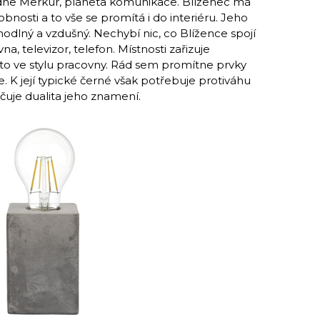
ne Merkur, planeta komunikace. Blíženec má
obnosti a to vše se promítá i do interiéru. Jeho
hodlný a vzdušný. Nechybí nic, co Blížence spojí
na, televizor, telefon. Místnosti zařizuje
to ve stylu pracovny. Rád sem promítne prvky
hne. K její typické černé však potřebuje protiváhu
rčuje dualita jeho znamení.