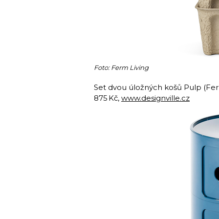
Foto: Ferm Living
Set dvou úložných košů Pulp (Ferm
875 Kč,
www.designville.cz