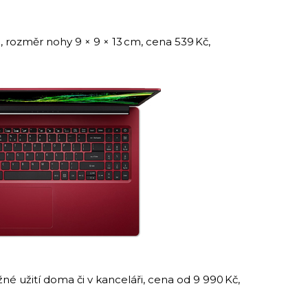
a, rozměr nohy 9 × 9 × 13 cm, cena 539 Kč,
né užití doma či v kanceláři, cena od 9 990 Kč,