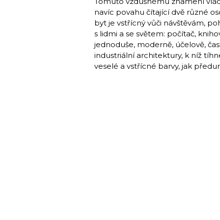
Tomuto vzdušnému znamení vlád
navíc povahu čítající dvě různé os
byt je vstřícný vůči návštěvám, po
s lidmi a se světem: počítač, knihov
jednoduše, moderně, účelově, čas
industriální architektury, k níž tí
veselé a vstřícné barvy, jak předu