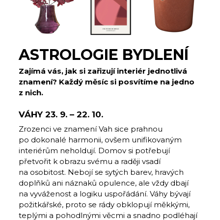
ASTROLOGIE BYDLENÍ
Zajímá vás, jak si zařizují interiér jednotlivá
znamení? Každý měsíc si posvítíme na jedno
z nich.
VÁHY 23. 9. – 22. 10.
Zrozenci ve znamení Vah sice prahnou
po dokonalé harmonii, ovšem unifikovaným
interiérům neholdují. Domov si potřebují
přetvořit k obrazu svému a raději vsadí
na osobitost. Nebojí se sytých barev, hravých
doplňků ani náznaků opulence, ale vždy dbají
na vyváženost a logiku uspořádání. Váhy bývají
požitkářské, proto se rády obklopují měkkými,
teplými a pohodlnými věcmi a snadno podléhají