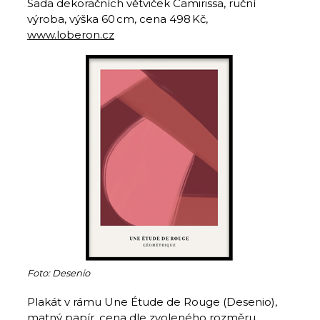
Sada dekoračních větviček Camirissa, ruční
výroba, výška 60 cm, cena 498 Kč,
www.loberon.cz
Foto: Desenio
Plakát v rámu Une Étude de Rouge (Desenio),
matný papír, cena dle zvoleného rozměru,