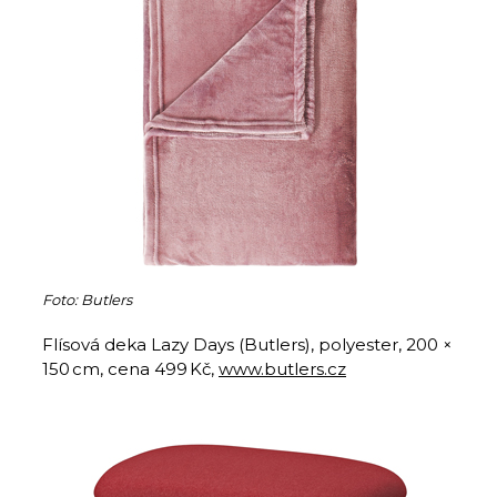
Foto: Butlers
Flísová deka Lazy Days (Butlers), polyester, 200 ×
150 cm, cena 499 Kč,
www.butlers.cz