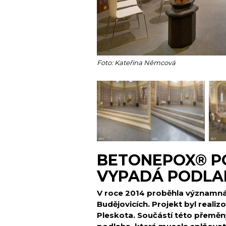
Foto: Kateřina Němcová
BETONEPOX® PO
VYPADÁ PODLA
V roce 2014 proběhla významná
Budějovicích. Projekt byl reali
Pleskota. Součástí této přeměny 