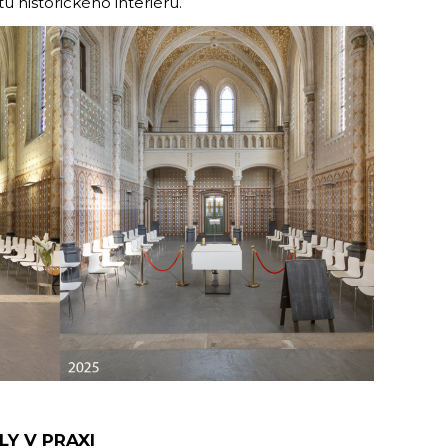
 historického interiéru.
LY V PRAXI