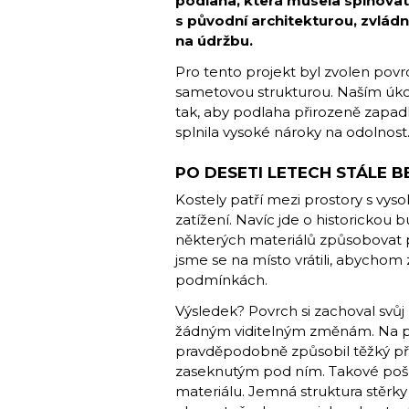
podlaha, která musela splňovat
s původní architekturou, zvlád
na údržbu.
Pro tento projekt byl zvolen pov
sametovou strukturou. Naším úkol
tak, aby podlaha přirozeně zapadl
splnila vysoké nároky na odolnost
PO DESETI LETECH STÁLE B
Kostely patří mezi prostory s vys
zatížení. Navíc jde o historickou 
některých materiálů způsobovat 
jsme se na místo vrátili, abychom z
podmínkách.
Výsledek? Povrch si zachoval svůj
žádným viditelným změnám. Na po
pravděpodobně způsobil těžký p
zaseknutým pod ním. Takové poško
materiálu. Jemná struktura stěrky