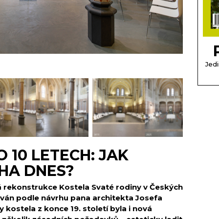
Jedi
 10 LETECH: JAK
HA DNES?
 rekonstrukce Kostela Svaté rodiny v Českých
zován podle návrhu pana architekta Josefa
kostela z konce 19. století byla i nová