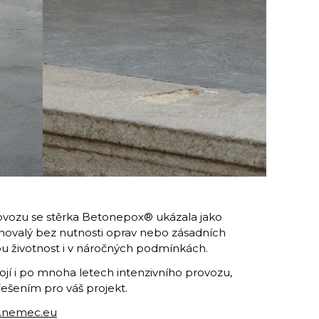
provozu se stěrka Betonepox® ukázala jako
chovalý bez nutnosti oprav nebo zásadních
ou životnost i v náročných podmínkách.
ojí i po mnoha letech intenzivního provozu,
šením pro váš projekt.
.nemec.eu