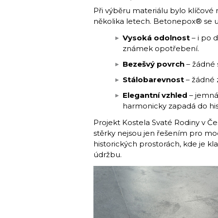
Při výběru materiálu bylo klíčové 
několika letech. Betonepox® se u
Vysoká odolnost
– i po 
známek opotřebení.
Bezešvý povrch
– žádné s
Stálobarevnost
– žádné 
Elegantní vzhled
– jemná
harmonicky zapadá do hist
Projekt Kostela Svaté Rodiny v Č
stěrky nejsou jen řešením pro mod
historických prostorách, kde je kl
údržbu.