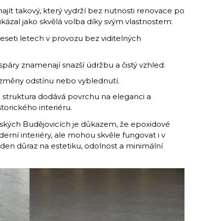
najít takový, který vydrží bez nutnosti renovace po
kázal jako skvělá volba díky svým vlastnostem:
deseti letech v provozu bez viditelných
páry znamenají snazší údržbu a čistý vzhled.
změny odstínu nebo vyblednutí.
 struktura dodává povrchu na eleganci a
orického interiéru.
eských Budějovicích je důkazem, že epoxidové
erní interiéry, ale mohou skvěle fungovat i v
aden důraz na estetiku, odolnost a minimální