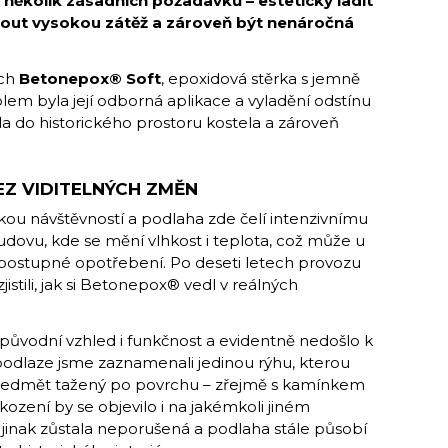
 několik zásadních požadavků – esteticky ladit
nout vysokou zátěž a zároveň být nenáročná
rch
Betonepox® Soft
, epoxidová stěrka s jemně
em byla její odborná aplikace a vyladění odstínu
a do historického prostoru kostela a zároveň
.
EZ VIDITELNÝCH ZMĚN
okou návštěvností a podlaha zde čelí intenzivnímu
budovu, kde se mění vlhkost i teplota, což může u
postupné opotřebení. Po deseti letech provozu
jistili, jak si Betonepox® vedl v reálných
 původní vzhled i funkčnost a evidentně nedošlo k
dlaze jsme zaznamenali jedinou rýhu, kterou
ředmět tažený po povrchu – zřejmě s kamínkem
zení by se objevilo i na jakémkoli jiném
 jinak zůstala neporušená a podlaha stále působí