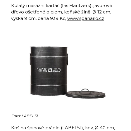
Kulatý masážní kartáč (Iris Hantverk), javorové
dřevo ošetřené olejem, koňské žíně, Ø 12 cm,
výška 9 cm, cena 939 Kč,
www.spanario.cz
Foto: LABEL51
Koš na špinavé prádlo (LABEL51), kov, Ø 40 cm,