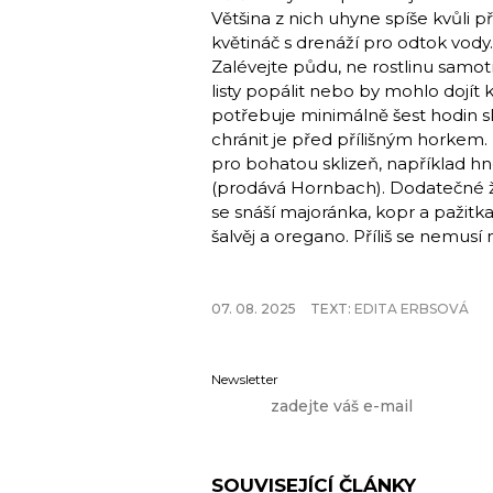
Většina z nich uhyne spíše kvůli p
květináč s drenáží pro odtok vody
Zalévejte půdu, ne rostlinu samo
listy popálit nebo by mohlo dojít 
potřebuje minimálně šest hodin sl
chránit je před přílišným horkem. 
pro bohatou sklizeň, například hn
(prodává Hornbach). Dodatečné ži
se snáší majoránka, kopr a pažitka
šalvěj a ore­gano. Příliš se nemu
07. 08. 2025
TEXT:
EDITA ERBSOVÁ
Newsletter
SOUVISEJÍCÍ ČLÁNKY