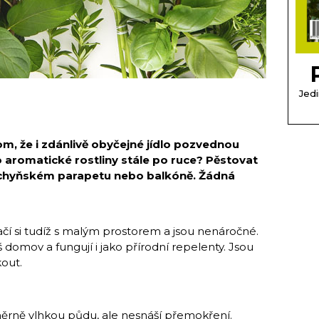
Jedi
om, že i zdánlivě obyčejné jídlo pozvednou
to aromatické rostliny stále po ruce? Pěstovat
kuchyňském parapetu nebo balkóně. Žádná
tačí si tudíž s malým prostorem a jsou nenáročné.
 domov a fungují i jako přírodní repelenty. Jsou
kout.
ěrně vlhkou půdu, ale nesnáší přemokření.