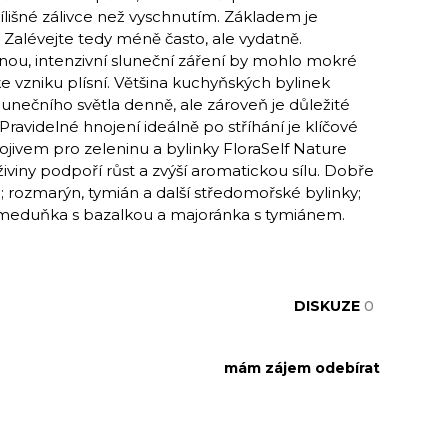
řílišné zálivce než vyschnutím. Základem je
. Zalévejte tedy méně často, ale vydatně.
tnou, intenzivní sluneční záření by mohlo mokré
ke vzniku plísní. Většina kuchyňských bylinek
unečního světla denně, ale zároveň je důležité
Pravidelné hnojení ideálně po stříhání je klíčové
ojivem pro zeleninu a bylinky FloraSelf Nature
viny podpoří růst a zvýší aromatickou sílu. Dobře
; rozmarýn, tymián a další středomořské bylinky;
sí meduňka s bazalkou a majoránka s tymiánem.
DISKUZE
0