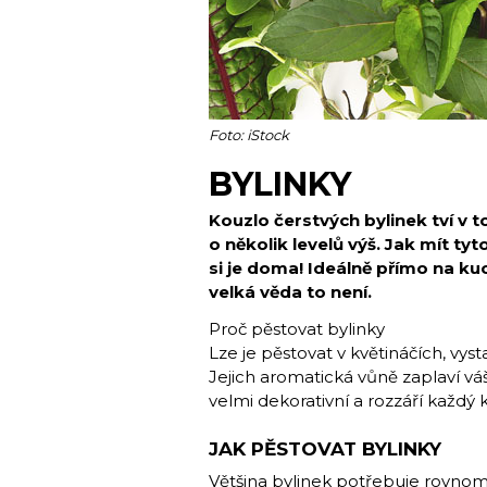
Foto: iStock
BYLINKY
Kouzlo čerstvých bylinek tví v t
o několik levelů výš. Jak mít ty
si je doma! Ideálně přímo na 
velká věda to není.
Proč pěstovat bylinky
Lze je pěstovat v květináčích, vys
Jejich aromatická vůně zaplaví váš
velmi dekorativní a rozzáří každý 
JAK PĚSTOVAT BYLINKY
Většina bylinek potřebuje rovnom