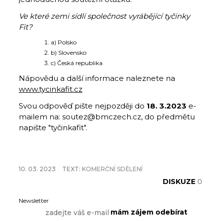
Ve které zemi sídlí společnost vyrábějící tyčinky
Fit?
a) Polsko
b) Slovensko
c) Česká republika
Nápovědu a další informace naleznete na
www.tycinkafit.cz
Svou odpověď pište nejpozději do
18. 3.2023
e-
mailem na: soutez@bmczech.cz, do předmětu
napište "tyčinkafit".
10. 03. 2023
TEXT:
KOMERČNÍ SDĚLENÍ
DISKUZE
0
Newsletter