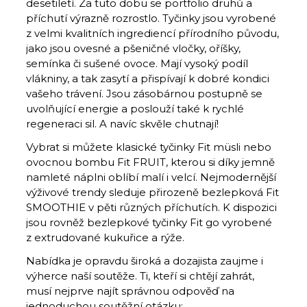
desetiletí. Za tuto dobu se portfolio druhů a
příchutí výrazně rozrostlo. Tyčinky jsou vyrobené
z velmi kvalitních ingrediencí přírodního původu,
jako jsou ovesné a pšeničné vločky, oříšky,
semínka či sušené ovoce. Mají vysoký podíl
vlákniny, a tak zasytí a přispívají k dobré kondici
vašeho trávení. Jsou zásobárnou postupně se
uvolňující energie a poslouží také k rychlé
regeneraci sil. A navíc skvěle chutnají!
Vybrat si můžete klasické tyčinky Fit müsli nebo
ovocnou bombu Fit FRUIT, kterou si díky jemně
namleté náplni oblíbí malí i velcí. Nejmodernější
výživové trendy sleduje přirozeně bezlepková Fit
SMOOTHIE v pěti různých příchutích. K dispozici
jsou rovněž bezlepkové tyčinky Fit go vyrobené
z extrudované kukuřice a rýže.
Nabídka je opravdu široká a dozajista zaujme i
výherce naší soutěže. Ti, kteří si chtějí zahrát,
musí nejprve najít správnou odpověď na
jednoduchou soutěžní otázku: