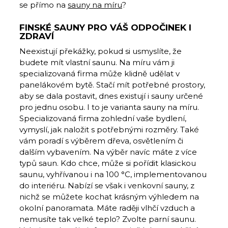
se přímo na
sauny na míru
?
FINSKÉ SAUNY PRO VÁŠ ODPOČINEK I
ZDRAVÍ
Neexistují překážky, pokud si usmyslíte, že
budete mít vlastní saunu. Na míru vám ji
specializovaná firma může klidně udělat v
panelákovém bytě. Stačí mít potřebné prostory,
aby se dala postavit, dnes existují i sauny určené
pro jednu osobu. I to je varianta sauny na míru.
Specializovaná firma zohlední vaše bydlení,
vymyslí, jak naložit s potřebnými rozměry. Také
vám poradí s výběrem dřeva, osvětlením či
dalším vybavením. Na výběr navíc máte z více
typů saun. Kdo chce, může si pořídit klasickou
saunu, vyhřívanou i na 100 °C, implementovanou
do interiéru. Nabízí se však i venkovní sauny, z
nichž se můžete kochat krásným výhledem na
okolní panoramata. Máte raději vlhčí vzduch a
nemusíte tak velké teplo? Zvolte parní saunu.