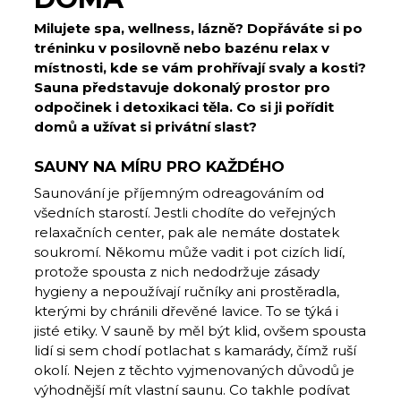
Milujete spa, wellness, lázně? Dopřáváte si po
tréninku v posilovně nebo bazénu relax v
místnosti, kde se vám prohřívají svaly a kosti?
Sauna představuje dokonalý prostor pro
odpočinek i detoxikaci těla. Co si ji pořídit
domů a užívat si privátní slast?
SAUNY NA MÍRU PRO KAŽDÉHO
Saunování je příjemným odreagováním od
všedních starostí. Jestli chodíte do veřejných
relaxačních center, pak ale nemáte dostatek
soukromí. Někomu může vadit i pot cizích lidí,
protože spousta z nich nedodržuje zásady
hygieny a nepoužívají ručníky ani prostěradla,
kterými by chránili dřevěné lavice. To se týká i
jisté etiky. V sauně by měl být klid, ovšem spousta
lidí si sem chodí potlachat s kamarády, čímž ruší
okolí. Nejen z těchto vyjmenovaných důvodů je
výhodnější mít vlastní saunu. Co takhle podívat