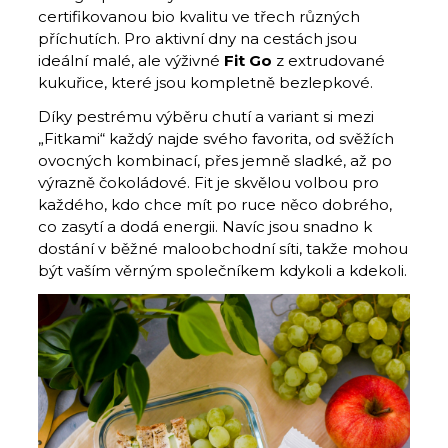
certifikovanou bio kvalitu ve třech různých
příchutích. Pro aktivní dny na cestách jsou
ideální malé, ale výživné
Fit Go
z extrudované
kukuřice, které jsou kompletně bezlepkové.
Díky pestrému výběru chutí a variant si mezi
„Fitkami“ každý najde svého favorita, od svěžích
ovocných kombinací, přes jemně sladké, až po
výrazně čokoládové. Fit je skvělou volbou pro
každého, kdo chce mít po ruce něco dobrého,
co zasytí a dodá energii. Navíc jsou snadno k
dostání v běžné maloobchodní síti, takže mohou
být vaším věrným společníkem kdykoli a kdekoli.