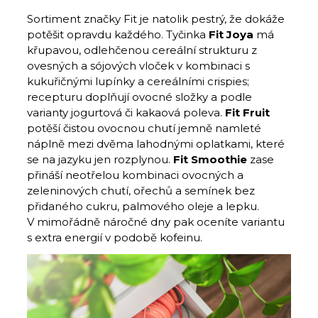
Sortiment značky Fit je natolik pestrý, že dokáže
potěšit opravdu každého. Tyčinka
Fit Joya
má
křupavou, odlehčenou cereální strukturu z
ovesných a sójových vloček v kombinaci s
kukuřičnými lupínky a cereálními crispies;
recepturu doplňují ovocné složky a podle
varianty jogurtová či kakaová poleva.
Fit Fruit
potěší čistou ovocnou chutí jemně namleté
náplně mezi dvěma lahodnými oplatkami, které
se na jazyku jen rozplynou.
Fit Smoothie
zase
přináší neotřelou kombinaci ovocných a
zeleninových chutí, ořechů a semínek bez
přidaného cukru, palmového oleje a lepku.
V mimořádně náročné dny pak oceníte variantu
s extra energií v podobě kofeinu.