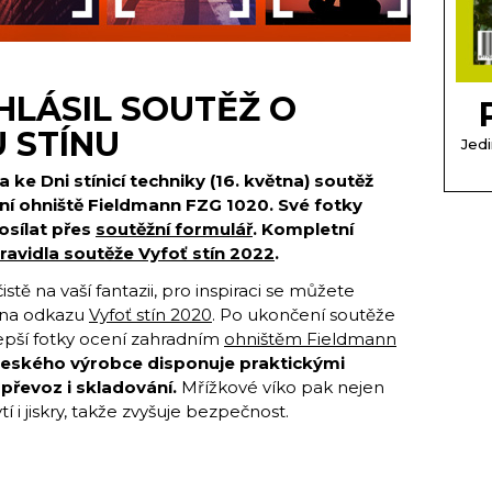
HLÁSIL SOUTĚŽ O
 STÍNU
Jedi
ke Dni stínicí techniky (16. května) soutěž
ní ohniště
Fieldmann FZG 1020. Své fotky
osílat přes
soutěžní formulář
.
Kompletní
ravidla soutěže Vyfoť stín 2022
.
čistě na vaší fantazii, pro inspiraci se můžete
y na odkazu
Vyfoť stín 2020
. Po ukončení soutěže
lepší fotky ocení zahradním
ohništěm Fieldmann
 českého výrobce disponuje praktickými
převoz i skladování.
Mřížkové víko pak nejen
tí i jiskry, takže zvyšuje bezpečnost.