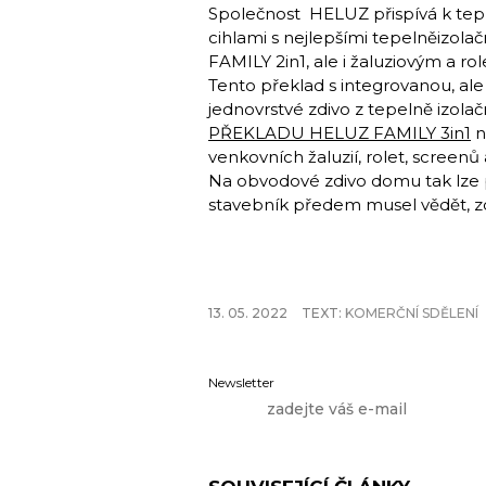
Společnost HELUZ přispívá k tep
cihlami s nejlepšími tepelněizo
FAMILY 2in1, ale i žaluziovým a r
Tento překlad s integrovanou, ale
jednovrstvé zdivo z tepelně izola
PŘEKLADU HELUZ FAMILY 3in1
n
venkovních žaluzií, rolet, screen
Na obvodové zdivo domu tak lze p
stavebník předem musel vědět, zda 
13. 05. 2022
TEXT:
KOMERČNÍ SDĚLENÍ
Newsletter