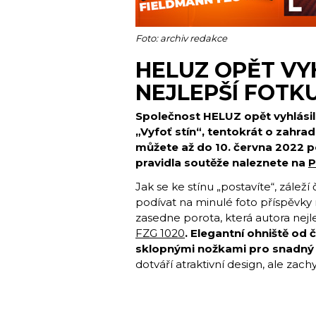
Foto: archiv redakce
HELUZ OPĚT VY
NEJLEPŠÍ FOTKU
Společnost HELUZ opět vyhlásila 
„Vyfoť stín“, tentokrát o zahrad
můžete až do 10. června 2022 p
pravidla soutěže naleznete na
P
Jak se ke stínu „postavíte“, záleží 
podívat na minulé foto příspěvk
zasedne porota, která autora nej
FZG 1020
. Elegantní ohniště od
sklopnými nožkami pro snadný 
dotváří atraktivní design, ale zachy