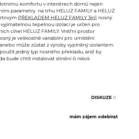
lotnímu komfortu v interiérech domů nejen
lačními parametry na trhu HELUZ FAMILY a HELUZ
oletovým
PŘEKLADEM HELUZ FAMILY 3in1
nosný.
 vyjímatelnou tepelnou izolací je určen pro
čních cihel HELUZ FAMILY. Vnitřní prostor
osný je velikostně variabilní pro umístění
ů anebo může zůstat z výroby vyplněný izolantem.
oužít jediný typ nosného překladu, aniž by
bude chtít instalovat stínění či nikoli.
DISKUZE
0