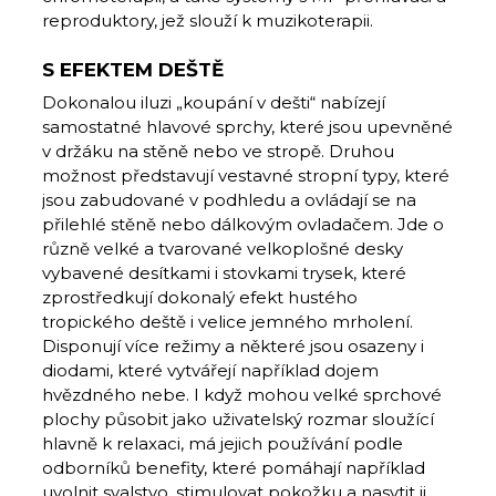
reproduktory, jež slouží k muzikoterapii.
S EFEKTEM DEŠTĚ
Dokonalou iluzi „koupání v dešti“ nabízejí
samostatné hlavové sprchy, které jsou upevněné
v držáku na stěně nebo ve stropě. Druhou
možnost představují vestavné stropní typy, které
jsou zabudované v podhledu a ovládají se na
přilehlé stěně nebo dálkovým ovladačem. Jde o
různě velké a tvarované velkoplošné desky
vybavené desítkami i stovkami trysek, které
zprostředkují dokonalý efekt hustého
tropického deště i velice jemného mrholení.
Disponují více režimy a některé jsou osazeny i
dio­dami, které vytvářejí například dojem
hvězdného nebe. I když mohou velké sprchové
plochy působit jako uživatelský rozmar sloužící
hlavně k relaxaci, má jejich používání podle
odborníků benefity, které pomáhají například
uvolnit svalstvo, stimulovat pokožku a nasytit ji