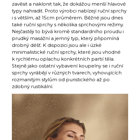
zavěsit a naklonit tak, že dokážou menší hlavové
typy nahradit. Proto výrobci nabízejí ruční sprchy
i s větším, až 15cm průměrem. Běžné jsou dnes
také ruční sprchy s několika sprchovými režimy.
Nejčastěji to bývá kromě standardního proudu i
prudký masážní a jemný typ, který připomíná
drobný déšť. K dispozici jsou ale i úzké
minimalistické ruční sprchy, které jsou vhodné
k rychlému oplachu konkrétních partií těla.
Stejně jako ostatní vybavení koupelny se i ruční
sprchy vyrábějí v různých tvarech, vyhovujících
rozmanitým stylům od puristického až po
zdobný rustikální.