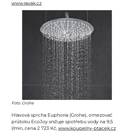
www.ravak.cz
Foto: Grohe
Hlavová sprcha Euphoria (Grohe), omezovač
průtoku EcoJoy snižuje spotřebu vody na 9,5
l/min, cena 2 723 Kč,
www.koupelny-ptacek.cz