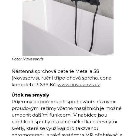
Foto: Novaservis
Nástěnná sprchová baterie Metalia 58
(Novaservis), ruční třípolohová sprcha, cena
kompletu 3 699 Kč,
www.novaservis.cz
Útok na smysly
Příjemný odpočinek při sprchování s různými
proudovými režimy včetně masážních je možné
umocnit dalšími funkcemi. V nabídce jsou
například sprchy osazené několika barevnými
světly, které se využívají pro takzvanou
chromoterapii, a také systémy s MP přehrávači a