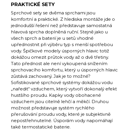
PRAKTICKÉ SETY
Sprchové sety se dvěma sprchami jsou
komfortní a praktické. Z hlediska montáže jde o
jednodušší řešení než představuje samostatná
hlavová sprcha doplněná ruční. Stejně jako u
všech sprch a baterií je u setů vhodné
upřednostnit při výběru typ s menší spotřebou
vody. Špičkové modely úsporných hlavic totiž
dokážou omezit průtok vody až o dvě třetiny.
Tato přednost ale není vykoupená snížením
sprchovacího komfortu, který u úsporných hlavic
zůstává zachovaný. Jak je to možné?
Sofistikované sprchové systémy dokážou vodu
„naředit“ vzduchem, který vytvoří dokonalý efekt
hustšího proudu. Kapky vody obohacené
vzduchem jsou citelně lehčí a měkčí. Druhou
možnost představuje systém rychlého
přerušování proudu vody, které je subjektivně
nepostřehnutelné. Úsporám vody napomáhají
také termostatické baterie.