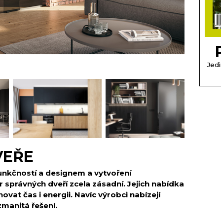
Jedi
VEŘE
unkčností a designem a vytvoření
 správných dveří zcela zásadní. Jejich nabídka
ovat čas i energii. Navíc výrobci nabízejí
manitá řešení.