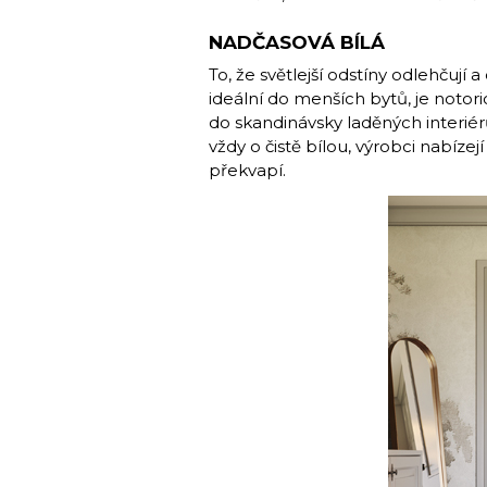
NADČASOVÁ BÍLÁ
To, že světlejší odstíny odlehčují a
ideální do menších bytů, je notor
do skandinávsky laděných interiérů
vždy o čistě bílou, výrobci nabízej
překvapí.