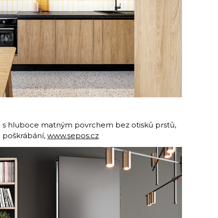
 s hluboce matným povrchem bez otisků prstů,
a poškrábání,
www.sepos.cz