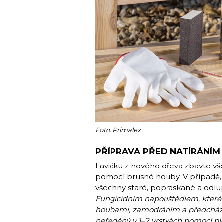
Foto: Primalex
PŘÍPRAVA PŘED NATÍRÁNÍM
Lavičku z nového dřeva zbavte vš
pomocí brusné houby. V případě, ž
všechny staré, popraskané a odlup
Fungicidním napouštědlem
, kter
houbami, zamodráním a předchází v
neředěný v 1–2 vrstvách pomocí pl