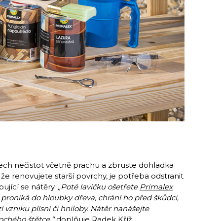
ech nečistot včetně prachu a zbruste dohladka
e renovujete starší povrchy, je potřeba odstranit
ující se nátěry.
„Poté lavičku ošetřete
Primalex
é proniká do hloubky dřeva, chrání ho před škůdci,
zniku plísní či hniloby. Nátěr nanášejte
ochého štětce,“
doplňuje Radek Kříž.