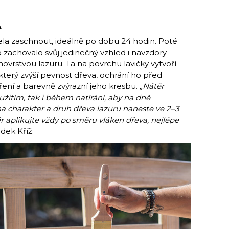
A
a zaschnout, ideálně po dobu 24 hodin. Poté
vo zachovalo svůj jedinečný vzhled i navzdory
lnovrstvou lazuru
. Ta na povrchu lavičky vytvoří
který zvýší pevnost dřeva, ochrání ho před
ření a barevně zvýrazní jeho kresbu.
„Nátěr
žitím, tak i během natírání, aby na dně
a charakter a druh dřeva lazuru naneste ve 2–3
r aplikujte vždy po směru vláken dřeva, nejlépe
dek Kříž.