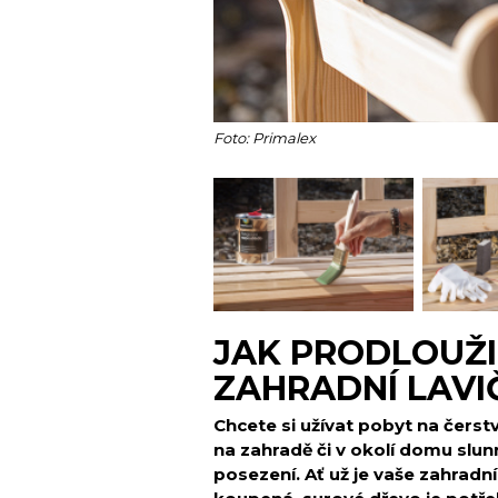
Foto: Primalex
JAK PRODLOUŽI
ZAHRADNÍ LAVI
Chcete si užívat pobyt na čer
na zahradě či v okolí domu slunn
posezení. Ať už je vaše zahradn