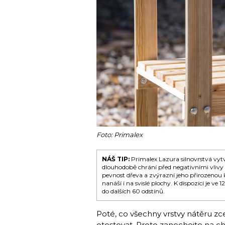
Foto: Primalex
NÁŠ TIP:
Primalex Lazura silnovrstvá vytv
dlouhodobě chrání před negativními vlivy 
pevnost dřeva a zvýrazní jeho přirozenou k
nanáší i na svislé plochy. K dispozici je v
do dalších 60 odstínů.
Poté, co všechny vrstvy nátěru z
otestovat. Proto zanechejte na ch