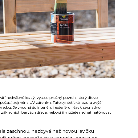
áří hedvábně lesklý, vysoce pružný povrch, který dřevo
počasí, zejména UV zářením. Tato syntetická lazura zvýší
resbu. Je vhodná do interiéru i exteriéru. Navíc se snadno
e 12 základních barvách dřeva, nebo si ji můžete nechat natónovat
cela zaschnou, nezbývá než novou lavičku
víli práce, posaďte se a zaposlouchejte do