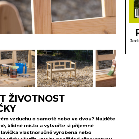
Jedi
T ŽIVOTNOST
ČKY
stvém vzduchu o samotě nebo ve dvou? Najděte
é, klidné místo a vytvořte si příjemné
í lavička vlastnoručně vyrobená nebo