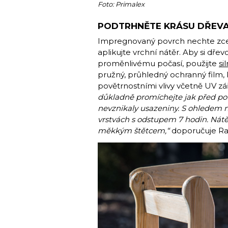
Foto: Primalex
PODTRHNĚTE KRÁSU DŘEV
Impregnovaný povrch nechte zcel
aplikujte vrchní nátěr. Aby si dře
proměnlivému počasí, použijte
si
pružný, průhledný ochranný film, 
povětrnostními vlivy včetně UV zá
důkladně promíchejte jak před pou
nevznikaly usazeniny. S ohledem n
vrstvách s odstupem 7 hodin. Nátě
měkkým štětcem,“
doporučuje Ra