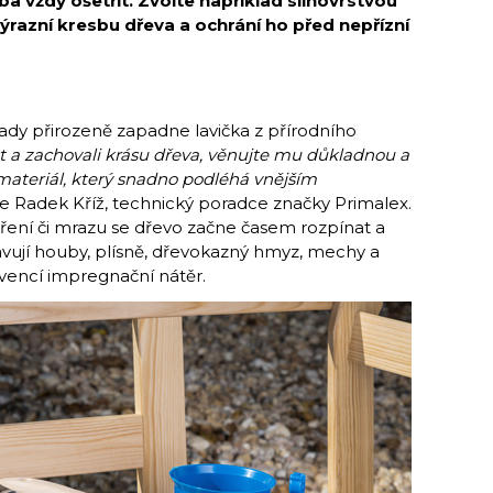
a vždy ošetřit. Zvolte například silnovrstvou
výrazní kresbu dřeva a ochrání ho před nepřízní
dy přirozeně zapadne lavička z přírodního
st a zachovali krásu dřeva, věnujte mu důkladnou a
 materiál, který snadno podléhá vnějším
 Radek Kříž, technický poradce značky Primalex.
áření či mrazu se dřevo začne časem rozpínat a
avují houby, plísně, dřevokazný hmyz, mechy a
revencí impregnační nátěr.