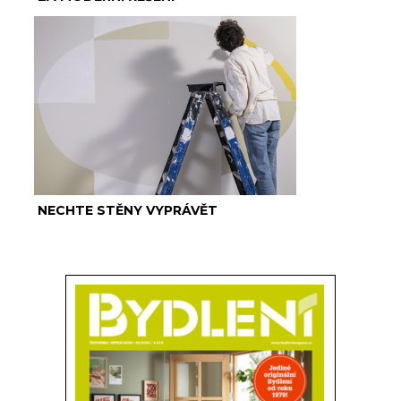
NECHTE STĚNY VYPRÁVĚT