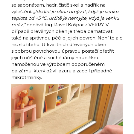
se saponátem, hadr, čistič skel a hadřík na
vyleštění. „
Ideální je okna umývat, když je venku
teplota od +5 °C, určitě je nemyjte, když je venku
mráz,“
dodává Ing. Pavel Kašpar z VEKRY. V
případě dřevěných oken je třeba pamatovat
také na správnou péči o jejich povrch. Není to ale
nic složitého. U kvalitních dřevěných oken
s dobrou povrchovou úpravou postačí přetřít
jejich očištěné a suché rámy houbičkou
namočenou ve výrobcem doporučeném
balzámu, který oživí lazuru a zacelí případné
mikrotrhlinky.