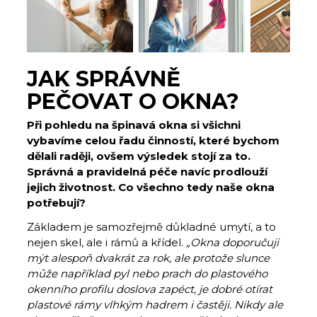
JAK SPRÁVNĚ
PEČOVAT O OKNA?
Při pohledu na špinavá okna si všichni
vybavíme celou řadu činností, které bychom
dělali raději, ovšem výsledek stojí za to.
Správná a pravidelná péče navíc prodlouží
jejich životnost. Co všechno tedy naše okna
potřebují?
Základem je samozřejmě důkladné umytí, a to
nejen skel, ale i rámů a křídel.
„Okna doporučuji
mýt alespoň dvakrát za rok, ale protože slunce
může například pyl nebo prach do plastového
okenního profilu doslova zapéct, je dobré otírat
plastové rámy vlhkým hadrem i častěji. Nikdy ale