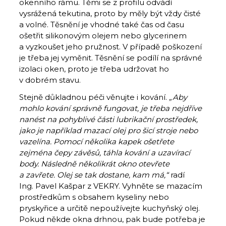
okenního rámu. Těmi se z profilu odvádí
vysrážená tekutina, proto by měly být vždy čisté
a volné. Těsnění je vhodné také čas od času
ošetřit silikonovým olejem nebo glycerinem
a vyzkoušet jeho pružnost. V případě poškození
je třeba jej vyměnit. Těsnění se podílí na správné
izolaci oken, proto je třeba udržovat ho
v dobrém stavu.
Stejně důkladnou péči věnujte i kování.
„Aby
mohlo kování správně fungovat, je třeba nejdříve
nanést na pohyblivé části lubrikační prostředek,
jako je například mazací olej pro šicí stroje nebo
vazelína. Pomocí několika kapek ošetřete
zejména čepy závěsů, táhla kování a uzavírací
body. Následně několikrát okno otevřete
a zavřete. Olej se tak dostane, kam má,“
radí
Ing. Pavel Kašpar z VEKRY. Vyhněte se mazacím
prostředkům s obsahem kyseliny nebo
pryskyřice a určitě nepoužívejte kuchyňský olej.
Pokud někde okna drhnou, pak bude potřeba je