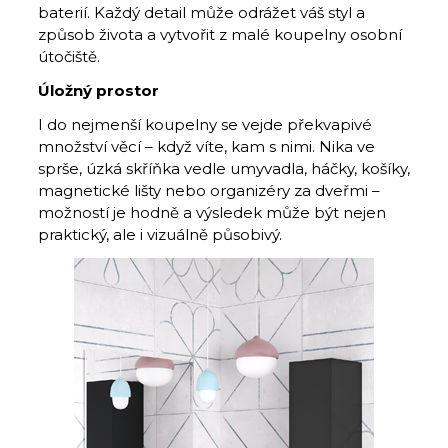
baterií. Kaž­dý detail může odrážet váš styl a
způsob života a vytvořit z malé koupelny osobní
útočiště.
Úložný prostor
I do nejmenší koupelny se vejde překvapivé
množství věcí – když víte, kam s nimi. Nika ve
sprše, úzká skříň­ka vedle umyvadla, háčky, košíky,
mag­netické lišty nebo organizéry za dveřmi –
možností je hodně a výsledek může být nejen
praktický, ale i vizuálně působivý.