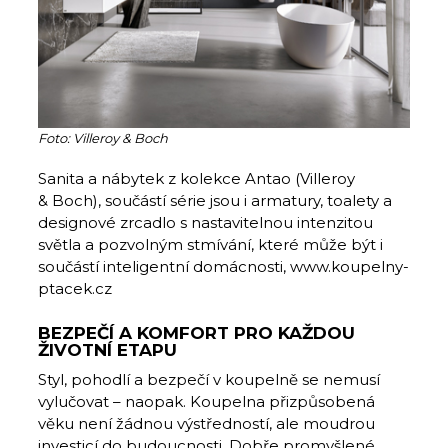
Foto: Villeroy & Boch
Sanita a nábytek z kolekce Antao (Villeroy
& Boch), součástí série jsou i armatury, toalety a
designové zrcadlo s nastavitelnou intenzitou
světla a pozvolným stmívání, které může být i
součástí inteligentní domácnosti, www.koupelny-
ptacek.cz
BEZPEČÍ A KOMFORT PRO KAŽDOU
ŽIVOTNÍ ETAPU
Styl, pohodlí a bezpečí v koupelně se nemusí
vylučovat – naopak. Koupelna přizpůsobená
věku není žádnou výstředností, ale moudrou
investicí do budoucnosti. Dobře promyšlené