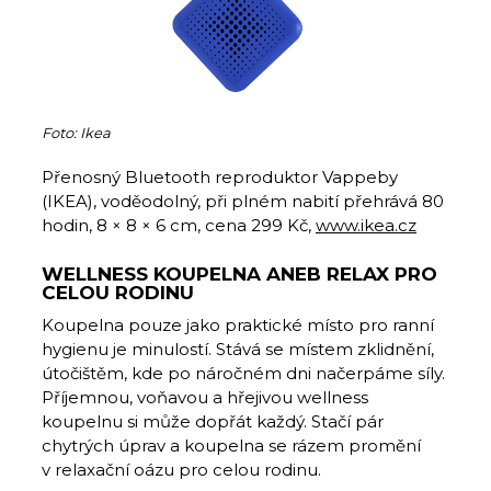
Foto: Ikea
Přenosný Bluetooth reproduktor Vappeby
(IKEA), voděodolný, při plném nabití přehrává 80
hodin, 8 × 8 × 6 cm, cena 299 Kč,
www.ikea.cz
WELLNESS KOUPELNA ANEB RELAX PRO
CELOU RODINU
Koupelna pouze jako praktické místo pro ranní
hygienu je minulostí. Stává se místem zklidnění,
útočištěm, kde po náročném dni načerpáme síly.
Příjemnou, voňavou a hřejivou wellness
koupelnu si může dopřát každý. Stačí pár
chytrých úprav a koupelna se rázem promění
v relaxační oázu pro celou rodinu.