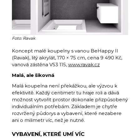
Foto: Ravak
Koncept malé koupelny s vanou BeHappy II
(Ravak), litý akrylát, 170 × 75 cm, cena 9 490 Kč,
vanová zástěna VS3 115,
www.ravak.cz
Malá, ale šikovná
Malá koupelna není překážkou, ale výzvou k
efektivitě. Každý centimetr tu hraje roli a dává
možnost vytvořit prostor dokonale přizpůsobený
individuál­ním potřebám. Základem je chytře
rozvržený půdorys a vybavení, které nezabere
ani o milimetr víc, než je nutné.
VYBAVENÍ, KTERÉ UMÍ VÍC