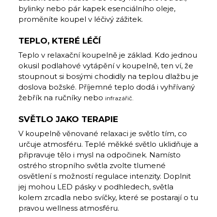
bylinky nebo pár kapek esenciálního oleje,
proměníte koupel v léčivý zážitek.
TEPLO, KTERÉ LÉČÍ
Teplo v relaxační koupelně je základ. Kdo jednou
okusil podlahové vytápění v koupelně, ten ví, že
stoupnout si bosými chodidly na teplou dlažbu je
doslova božské. Příjemné teplo dodá i vyhřívaný
žebřík na ručníky nebo
infrazářič.
SVĚTLO JAKO TERAPIE
V koupelně věnované relaxaci je světlo tím, co
určuje atmosféru. Teplé měkké světlo uklidňuje a
připravuje tělo i mysl na odpočinek. Namísto
ostrého stropního světla zvolte tlumené
osvětlení s možností regulace intenzity. Doplnit
jej mohou LED pásky v podhledech, světla
kolem zrcadla nebo svíčky, které se postarají o tu
pravou wellness atmosféru.