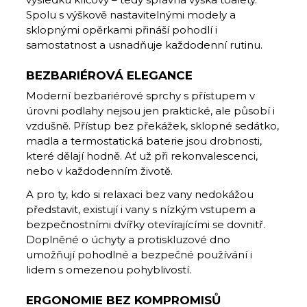
Spolu s výškově nastavitelnými modely a
sklopnými opěrkami přináší pohodlí i
samostatnost a usnadňuje každodenní rutinu.
BEZBARIÉROVÁ ELEGANCE
Moderní bezbariérové sprchy s přístupem v
úrovni podlahy nejsou jen praktické, ale působí i
vzdušně. Přístup bez překážek, sklopné sedátko,
madla a termostatická baterie jsou drobnosti,
které dělají hodně. Ať už při rekonvalescenci,
nebo v každodenním životě.
A pro ty, kdo si relaxaci bez vany nedokážou
představit, existují i vany s nízkým vstupem a
bezpečnostními dvířky otevírajícími se dovnitř.
Doplněné o úchyty a protiskluzové dno
umožňují pohodlné a bezpečné používání i
lidem s omezenou pohyblivostí.
ERGONOMIE BEZ KOMPROMISŮ