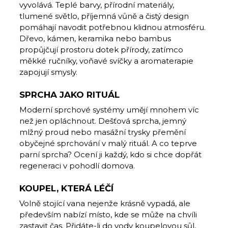
vyvolává. Teplé barvy, přírodní materiály,
tlumené světlo, příjemná vůně a čistý design
pomáhají navodit potřebnou klidnou atmosféru.
Dřevo, kámen, keramika nebo bambus
propůjčují prostoru dotek přírody, zatímco
měkké ručníky, voňavé svíčky a aromaterapie
zapojují smysly.
SPRCHA JAKO RITUÁL
Moderní sprchové systémy umějí mno­hem víc
než jen opláchnout. Dešťová sprcha, jemný
mlžný proud nebo masážní trysky přemění
obyčejné sprchování v malý rituál. A co teprve
parní sprcha? Ocení ji každý, kdo si chce dopřát
regeneraci v pohodlí domova.
KOUPEL, KTERÁ LÉČÍ
Volně stojící vana nejenže krásně vypadá, ale
především nabízí místo, kde se může na chvíli
zastavit čas. Přidáte-li do vody koupelovou sůl,