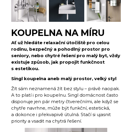
KOUPELNA NA MÍRU
Ať už hledáte relaxační útočiště pro celou
rodinu, bezpečný a pohodlný prostor pro
seniory, nebo chytré řešení pro malý byt, vždy
existuje způsob, jak propojit funkčnost
s estetikou.
Singl koupelna aneb malý prostor, velký styl
Žít sám neznamená žít bez stylu – právě naopak.
A to platí i pro koupelnu. Singl domácnost často
disponuje jen pár metry čtverečními, ale když se
chytře navrhne, může být funkční, estetická,
a dokonce i překvapivě útulná. Stačí si ujasnit
priority a vsadit na chytrá řešení.