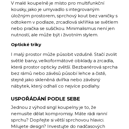
V malé koupelně je místo pro multifunkční
kousky, jako je umyvadlo s integrovaným
úložným prostorem, sprchový kout bez vaničky s
odtokem v podlaze, zrcadlová skříňka se světlem
nebo pračka se sušičkou. Minimalismus není jen
nutností, ale může být i životním stylem.
Optické triky
I malý prostor může působit vzdušně. Stačí zvolit
světlé barvy, velkoformátové obklady a zrcadla,
která prostor opticky zvětší. Bezbariérová sprcha
bez rámů nebo závěsů působí lehce a čistě,
stejně jako skleněná dvířka nebo závěsný
nábytek, který odhalí co nejvíce podlahy.
USPOŘÁDÁNÍ PODLE SEBE
Jednou z výhod singl koupelny je to, že
nemusíte dělat kompromisy. Máte rádi ranní
sprchu? Dopřejte si větší sprchovou hlavici.
Milujete design? Investujte do nadčasových