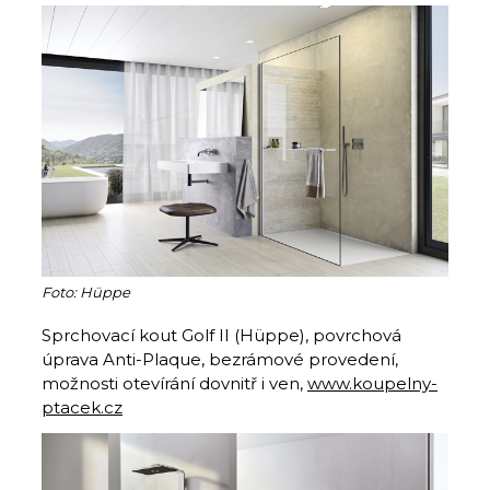
Foto: Hüppe
Sprchovací kout Golf II (Hüppe), povrchová
úprava Anti-Plaque, bezrámové provedení,
možnosti otevírání dovnitř i ven,
www.koupelny-
ptacek.cz