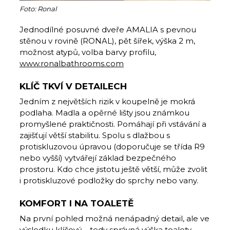
Foto: Ronal
Jednodílné posuvné dveře AMALIA s pevnou
stěnou v rovině (RONAL), pět šířek, výška 2 m,
možnost atypů, volba barvy profilu,
www.ronalbathrooms.com
KLÍČ TKVÍ V DETAILECH
Jedním z největších rizik v koupelně je mokrá
podlaha. Madla a opěrné lišty jsou známkou
promyšlené praktičnosti. Pomáhají při vstávání a
zajišťují větší stabilitu. Spolu s dlažbou s
protiskluzovou úpravou (doporučuje se třída R9
nebo vyšší) vytvářejí základ bezpečného
prostoru. Kdo chce jistotu ještě větší, může zvolit
i protiskluzové podložky do sprchy nebo vany.
KOMFORT I NA TOALETĚ
Na první pohled možná nenápadný de­tail, ale ve
výsledku klíčový – tedy správná výška toalety.