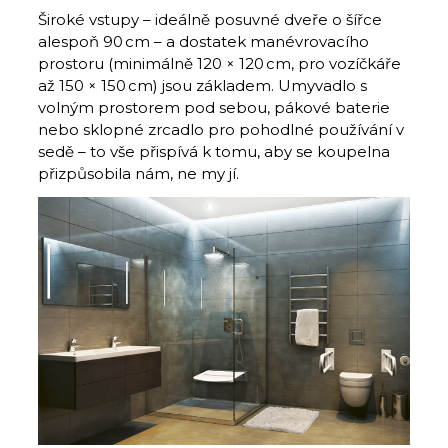
Široké vstupy – ideálně posuvné dveře o šířce
alespoň 90 cm – a dostatek manévrovacího
prostoru (minimálně 120 × 120 cm, pro vozíčkáře
až 150 × 150 cm) jsou základem. Umyvadlo s
volným prostorem pod sebou, pákové baterie
nebo sklopné zrcadlo pro pohodlné používání v
sedě – to vše přispívá k tomu, aby se koupelna
přizpůsobila nám, ne my jí.