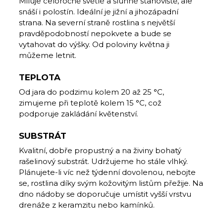
Miluje celoročně světlé a slunné stanoviště, ale
snáší i polostín. Ideální je jižní a jihozápadní
strana. Na severní straně rostlina s největší
pravděpodobností nepokvete a bude se
vytahovat do výšky. Od poloviny května ji
můžeme letnit.
TEPLOTA
Od jara do podzimu kolem 20 až 25 °C,
zimujeme při teplotě kolem 15 °C, což
podporuje zakládání květenství.
SUBSTRÁT
Kvalitní, dobře propustný a na živiny bohatý
rašelinový substrát. Udržujeme ho stále vlhký.
Plánujete-li víc než týdenní dovolenou, nebojte
se, rostlina díky svým kožovitým listům přežije. Na
dno nádoby se doporučuje umístit vyšší vrstvu
drenáže z keramzitu nebo kamínků.