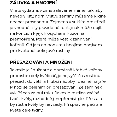
ZÁLIVKA A HNOJENÍ
V létě vydatná, v zimě zaléváme mírně, tak, aby
nevadly listy, horní vrstvu zeminy můžeme klidně
nechat proschnout. Zejména v sušším prostředí
je vhodné listy pravidelně rosit, jinak může dojít
na koncích k jejich osychání. Pozor na
přemokření, které může vést k zahnívání
kořenů. Od jara do podzimu hnojíme hnojivem
pro kvetoucí pokojové rostliny.
PŘESAZOVÁNÍ A MNOŽENÍ
Jakmile její dužnaté a poměrně křehké kořeny
prorostou celý květináč, je nejvyšší čas rostlinu
přesadit do větší a hlubší nádoby. Ideálně na jaře.
Množí se dělením při přesazování. Ze semínek
vyklíčí cca za půl roku. Jakmile rostlina začíná
tvořit květy, rozhodně ji nepřemisťujte. Přestala
by růst a květy by nevzešly. Při správné péči ale
kvete celé týdny.