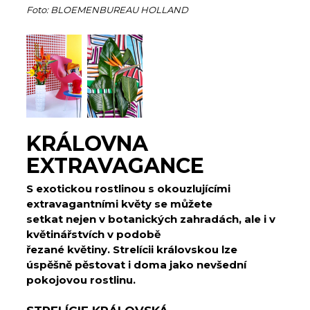
Foto: BLOEMENBUREAU HOLLAND
KRÁLOVNA
EXTRAVAGANCE
S exotickou rostlinou s okouzlujícími
extravagantními květy se můžete
setkat nejen v botanických zahradách, ale i v
květinářstvích v podobě
řezané květiny. Strelícii královskou lze
úspěšně pěstovat i doma jako nevšední
pokojovou rostlinu.