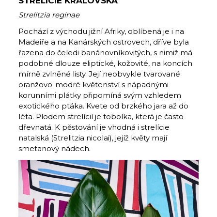
STRELÍCIE KRÁLOVSKÁ
Strelitzia reginae
Pochází z východu jižní Afriky, oblíbená je i na
Madeiře a na Kanárských ostrovech, dříve byla
řazena do čeledi banánovníkovitých, s nimiž má
podobné dlouze eliptické, kožovité, na koncích
mírně zvlněné listy. Její neobvykle tvarované
oranžovo-modré květenství s nápadnými
korunními plátky připomíná svým vzhledem
exotického ptáka. Kvete od brzkého jara až do
léta. Plodem strelícií je tobolka, která je často
dřevnatá. K pěstování je vhodná i strelície
natalská (Strelitzia nicolai), jejíž květy mají
smetanový nádech.