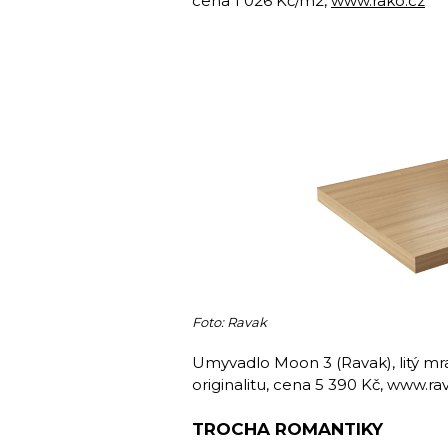
cena 1 026 Kč/m2,
www.rako.cz
Foto: Ravak
Umyvadlo Moon 3 (Ravak), litý mr
originalitu, cena 5 390 Kč, www.ra
TROCHA ROMANTIKY