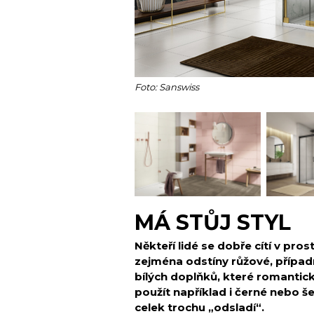
Foto: Sanswiss
MÁ STŮJ STYL
Někteří lidé se dobře cítí v pro
zejména odstíny růžové, případ
bílých doplňků, které romantick
použít například i černé nebo š
celek trochu „odsladí“.