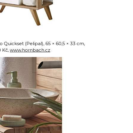
uickset (Pelipal), 65 × 60,5 × 33 cm,
0 Kč,
www.hornbach.cz