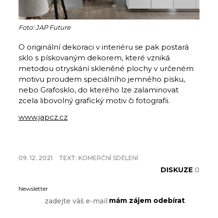
Foto: JAP Future
O originální dekoraci v interiéru se pak postará
sklo s pískovaným dekorem, které vzniká
metodou otryskání skleněné plochy v určeném
motivu proudem speciálního jemného písku,
nebo Grafosklo, do kterého lze zalaminovat
zcela libovolný grafický motiv či fotografii.
www.japcz.cz
09. 12. 2021
TEXT:
KOMERČNÍ SDĚLENÍ
DISKUZE
0
Newsletter