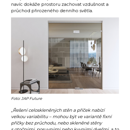
navíc dokáže prostoru zachovat vzdušnost a
průchod přirozeného denního světla.
Foto: JAP Future
„Řešení celoskleněných stěn a příček nabízí
velkou variabilitu – mohou být ve variantě fixní
příčky bez průchodu, nebo skleněné stěny
s otočnými, posuvnými nebo kyvnými dveřmi, a to