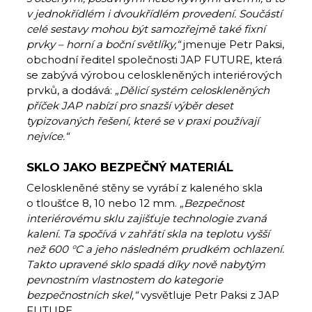
v jednokřídlém i dvoukřídlém provedení. Součástí
celé sestavy mohou být samozřejmě také fixní
prvky – horní a boční světlíky,“
jmenuje Petr Paksi,
obchodní ředitel společnosti JAP FUTURE, která
se zabývá výrobou celoskleněných interiérových
prvků, a dodává:
„Dělicí systém celoskleněných
příček JAP nabízí pro snazší výběr deset
typizovaných řešení, které se v praxi používají
nejvíce.“
SKLO JAKO BEZPEČNÝ MATERIÁL
Celoskleněné stěny se vyrábí z kaleného skla
o tloušťce 8, 10 nebo 12 mm.
„Bezpečnost
interiérovému sklu zajišťuje technologie zvaná
kalení. Ta spočívá v zahřátí skla na teplotu vyšší
než 600 °C a jeho následném prudkém ochlazení.
Takto upravené sklo spadá díky nově nabytým
pevnostním vlastnostem do kategorie
bezpečnostních skel,“
vysvětluje Petr Paksi z JAP
FUTURE.