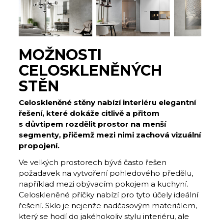
MOŽNOSTI
CELOSKLENĚNÝCH
STĚN
Celoskleněné stěny nabízí interiéru elegantní
řešení, které dokáže citlivě a přitom
s důvtipem rozdělit prostor na menší
segmenty, přičemž mezi nimi zachová vizuální
propojení.
Ve velkých prostorech bývá často řešen
požadavek na vytvoření pohledového předělu,
například mezi obývacím pokojem a kuchyní.
Celoskleněné příčky nabízí pro tyto účely ideální
řešení. Sklo je nejenže nadčasovým materiálem,
který se hodí do jakéhokoliv stylu interiéru, ale