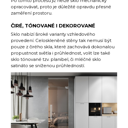
Po tomto procesu již nelze sklo mechanicky
opracovávat, proto je důležité opravdu přesné
zaměření prostoru.
ČIRÉ, TÓNOVANÉ I DEKOROVANÉ
Sklo nabízí široké varianty vzhledového
provedení. Celoskleněné stěny tak nemusí být
pouze z čirého skla, které zachovává dokonalou
propustnost světla i průhlednost, volit lze také
sklo tónované tzv. planibel, či mléčné sklo
satináto se sníženou průhledností.