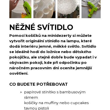
NĚŽNÉ SVÍTIDLO
Pomocí košíčků na minidezerty si můžete
vytvořit originální stínidlo na lampu, které
dodá interiéru jemné, měkké světlo. Svítidlo
se ideálně hodí do ložnice nebo dětského
pokojíčku, ale stejně dobře bude vypadat i v
obývacím pokoji, kde při odpočinku po
náročném pracovním dni oceníte jemnější
osvětlení.
CO BUDETE POTŘEBOVAT
papírové stínítko s bambusovým
rámem
košíčky na muffiny nebo cupcakes
tavnou pistoli