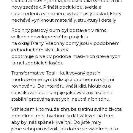
Cloud Dancer – jemná, vzdušná bílá symbolizující
nový zacátek. Prináší pocit klidu, svetla a
soustredení a v interiéru vytvárí cistý základ, který
nechává vyniknout materiály, struktury i detaily
Rodinný patrový dum byl postaven v rámci
velkého developerského projektu
na okraji Prahy. Všechny domy jsou v podobném
jednoduchém stylu, který
podtrhuje prvek v podobe masivních drevených
lamel zdobících fasádu.
Transformative Teal – kultivovaný odstín
modrozelené symbolizující promenu a vnitrní
rovnováhu. Do interiéru vnáší klid, hloubku a
sofistikovanost. Funguje jako výrazný akcent i
stabilní protiváha svetlých, neutrálních tónu.
Vzhledem k tomu, že zhruba tretinu svého života
prospíme, meli bychom si dát záležet na tom,
aby byl náš spánek kvalitní. Do jisté míry
jsme schopni ovlivnit, jak dobre se vyspíme, a to