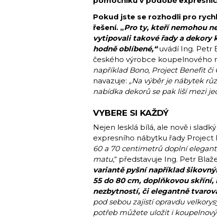
pomocníků v podobě expresních 
Pokud jste se rozhodli pro ryc
řešení. „
Pro ty, kteří nemohou ne
vytipovali
t
akové řady a dekory 
hodně oblíbené,“
uvádí Ing. Petr 
českého výrobce koupelnového n
například Bono, Project Benefit č
navazuje:
„Na výběr je nábytek růz
nabídka dekorů se pak liší mezi j
VYBERE SI KAŽDÝ
Nejen lesklá bílá, ale nově i sladk
expresního nábytku řady Project B
60 a 70 centimetrů doplní elegan
matu
,“ představuje Ing. Petr Blaž
variantě pyšní například šikovný
55 do 80 cm, doplňkovou skříní
nezbytností, či elegantně tva
pod sebou zajistí opravdu velkory
potřeb můžete uložit i koupelnový t