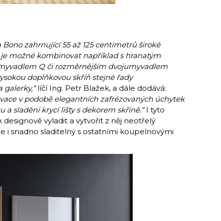
a Bono zahrnující 55 až 125 centimetrů široké
y je možné kombinovat například s hranatým
myvadlem Q či rozměrnějším dvojumyvadlem
sokou doplňkovou skříň stejné řady
 galerky,“
líčí Ing. Petr Blažek, a dále dodává:
novace v podobě elegantních zafrézovaných úchytek
a sladění krycí lišty s dekorem skříně.“
I tyto
designově vyladit a vytvořit z něj neotřelý
ale i snadno sladitelný s ostatními koupelnovými