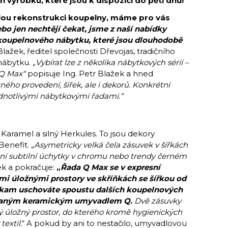
výrobků, které jsou k dispozici do pěti dnů!
hlou rekonstrukci koupelny, máme pro vás
bo jen nechtějí čekat, jsme z naší nabídky
koupelnového nábytku, které jsou dlouhodobě
Blažek, ředitel společnosti Dřevojas, tradičního
ábytku. „
Vybírat lze z několika nábytkových sérií –
i Q Max“
popisuje Ing. Petr Blažek a hned
ného provedení, šířek, ale i dekorů. Konkrétní
ednotlivými nábytkovými řadami.“
ý Karamel a silný Herkules. To jsou dekory
enefit. „
Asymetricky velká čela zásuvek v šířkách
tní subtilní úchytky v chromu nebo trendy černém
ek a pokračuje:
„
Řada Q Max se v expresní
mi úložnými prostory ve skříňkách se šířkou od
, kam uschováte spoustu dalších koupelnových
rovaným keramickým umyvadlem Q.
Dvě zásuvky
sý úložný prostor, do kterého kromě hygienických
extil.
“ A pokud by ani to nestačilo, umyvadlovou