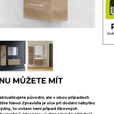
Jedi
NU MŮŽETE MÍT
ktualizujete původní, ale v obou případech
šte hlavu! Zpravidla je sice při dodání nábytku
týdny, to ovšem není případ šikovných