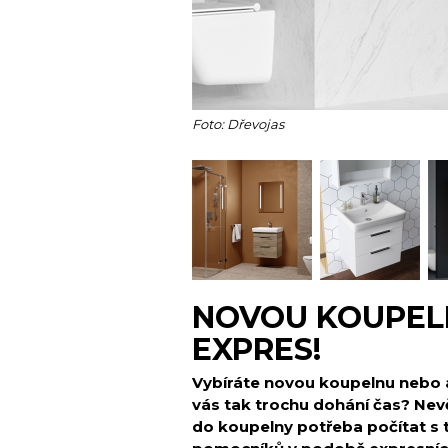
Foto: Dřevojas
NOVOU KOUPEL
EXPRES!
Vybíráte novou koupelnu nebo a
vás tak trochu dohání čas? Nevě
do koupelny potřeba počítat s 