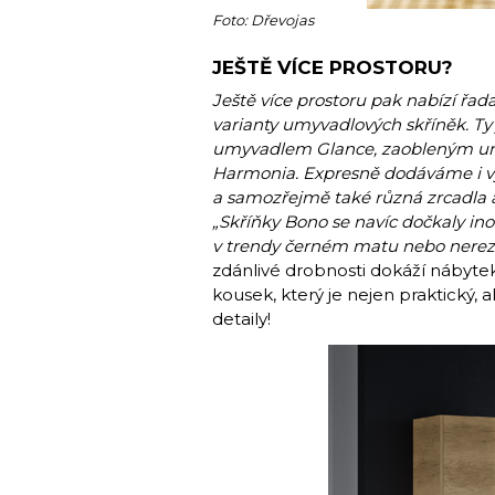
Foto: Dřevojas
JEŠTĚ VÍCE PROSTORU?
Ještě více prostoru pak nabízí řad
varianty umyvadlových skříněk. T
umyvadlem Glance, zaobleným u
Harmonia. Expresně dodáváme i vy
a samozřejmě také různá zrcadla a
„Skříňky Bono se navíc dočkaly i
v trendy černém matu nebo nerezu 
zdánlivé drobnosti dokáží nábytek 
kousek, který je nejen praktický, 
detaily!