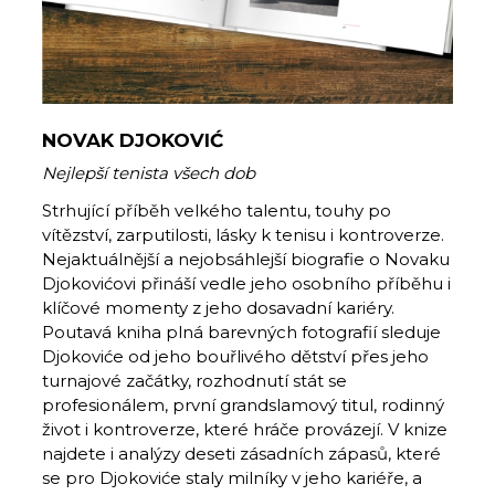
NOVAK DJOKOVIĆ
Nejlepší tenista všech dob
Strhující příběh velkého talentu, touhy po
vítězství, zarputilosti, lásky k tenisu i kontroverze.
Nejaktuálnější a nejobsáhlejší biografie o Novaku
Djokovićovi přináší vedle jeho osobního příběhu i
klíčové momenty z jeho dosavadní kariéry.
Poutavá kniha plná barevných fotografií sleduje
Djokoviće od jeho bouřlivého dětství přes jeho
turnajové začátky, rozhodnutí stát se
profesionálem, první grandslamový titul, rodinný
život i kontroverze, které hráče provázejí. V knize
najdete i analýzy deseti zásadních zápasů, které
se pro Djokoviće staly milníky v jeho kariéře, a