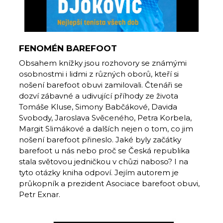
FENOMÉN BAREFOOT
Obsahem knížky jsou rozhovory se známými
osobnostmi i lidmi z různých oborů, kteří si
nošení barefoot obuvi zamilovali. Čtenáři se
dozví zábavné a udivující příhody ze života
Tomáše Kluse, Simony Babčákové, Davida
Svobody, Jaroslava Svěceného, Petra Korbela,
Margit Slimákové a dalších nejen o tom, co jim
nošení barefoot přineslo. Jaké byly začátky
barefoot u nás nebo proč se Česká republika
stala světovou jedničkou v chůzi naboso? I na
tyto otázky kniha odpoví. Jejím autorem je
průkopník a prezident Asociace barefoot obuvi,
Petr Exnar.