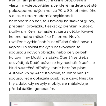
Retrohraní je interaktivní kniha propojená s
vlastním videoportálem, ve které najdete dvě stě
polozapomenutých her ze 70. a 80. let minulého
století. V této moderní encyklopedii
nemoderních her jsou návody na skákání gumy,
přebírání provázku, tleskačky, cvrnkání kuliček,
školky s míčem, švihadlem, čáru s céčky, Krvavé
koleno nebo městečko Palermo. Nové,
rozšířené vydání nabízí například úplně novou
kapitolu o socialistických deskovkách se
spoustou nových obrázků nebo celý příběh
kultovní hry Dostihy a sázky. Čtenáři se třeba
dozvědí jak Rudé právo ze hry nechtěně udělalo
hit či skutečné příběhy koní z herního plánu.
Autorka knihy, Alice Kavková, se hrám věnuje
spoustu let a dokázala posbírat a oživit klasické
hry z dob, kdy nebyly mobily, ale málokdo je
předal dalším generacím.