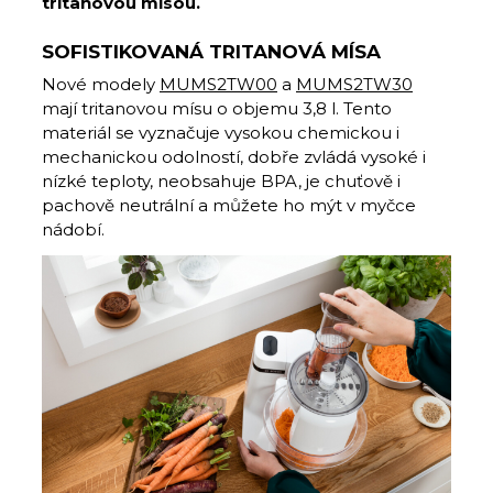
tritanovou mísou.
SOFISTIKOVANÁ TRITANOVÁ MÍSA
Nové modely
MUMS2TW00
a
MUMS2TW30
mají tritanovou mísu o objemu 3,8 l. Tento
materiál se vyznačuje vysokou chemickou i
mechanickou odolností, dobře zvládá vysoké i
nízké teploty, neobsahuje BPA, je chuťově i
pachově neutrální a můžete ho mýt v myčce
nádobí.