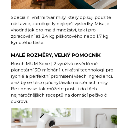
Speciální vnitřní tvar mísy, který opisují použité
nástavce, zaručuje ty nejlepší výsledky. Mísa je
vhodná jak pro malá množství, tak i pro
zpracování až 2,4 kg piškotového nebo 1,7 kg
kynutého těsta.
MALÉ ROZMĚRY, VELKÝ POMOCNÍK
Bosch MUM Serie | 2 využívá osvědčené
planetární 3D míchání: unikátní technologii pro
rychlé a perfektní promísení všech ingrediencí,
aniž by se těsto přichytávalo na stěnách mísy.
Bez obav se tak můžete pustit i do těch
nejnáročnějších receptů na domácí pečivo či
cukroví.