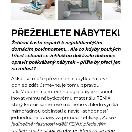
PŘEŽEHLETE NÁBYTEK!
Žehlení často nepatří k nejoblíbenějším
domácím povinnostem… Ale co kdyby pouhých
třicet sekund se žehličkou dokázalo dokonce
opravit poškrábaný nábytek – přišla by přeci jen
na milost?
Ačkoli se může přežehlení nábytku na první
pohled zdát úsměvné, je tomu opravdu
tak. Moderní nanotechnologie daly vzniknout
inovativnímu nábytkovému materiálu FENIX,
který kromě sametově matného vzhledu vyniká
mimořádnou odolností a navíc i schopností
jednoduché opravy za pomoci žehličky. „
Za své
jedinečné vlastnosti vděčí FENIX především
unikátní technologii výroby, při které se na jeho