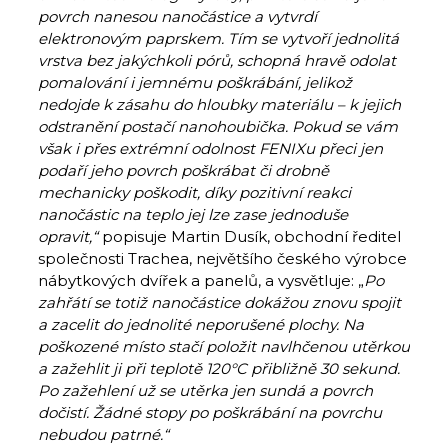
povrch nanesou nanočástice a vytvrdí
elektronovým paprskem. Tím se vytvoří jednolitá
vrstva bez jakýchkoli pórů, schopná hravě odolat
pomalování i jemnému poškrábání, jelikož
nedojde k zásahu do hloubky materiálu – k jejich
odstranění postačí nanohoubička. Pokud se vám
však i přes extrémní odolnost FENIXu přeci jen
podaří jeho povrch poškrábat či drobně
mechanicky poškodit, díky pozitivní reakci
nanočástic na teplo jej lze zase jednoduše
opravit,“
popisuje Martin Dusík, obchodní ředitel
společnosti Trachea, největšího českého výrobce
nábytkových dvířek a panelů, a vysvětluje: „
Po
zahřátí se totiž nanočástice dokážou znovu spojit
a zacelit do jednolité neporušené plochy. Na
poškozené místo stačí položit navlhčenou utěrkou
a zažehlit ji při teplotě 120°C přibližně 30 sekund.
Po zažehlení už se utěrka jen sundá a povrch
dočistí. Žádné stopy po poškrábání na povrchu
nebudou patrné.“