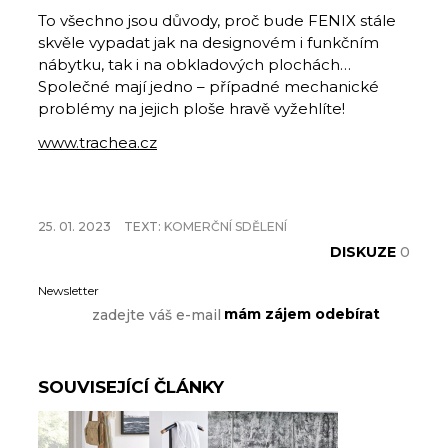
To všechno jsou důvody, proč bude FENIX stále
skvěle vypadat jak na designovém i funkčním
nábytku, tak i na obkladových plochách…
Společné mají jedno – případné mechanické
problémy na jejich ploše hravě vyžehlíte!
www.trachea.cz
25. 01. 2023
TEXT:
KOMERČNÍ SDĚLENÍ
DISKUZE
0
Newsletter
SOUVISEJÍCÍ ČLÁNKY