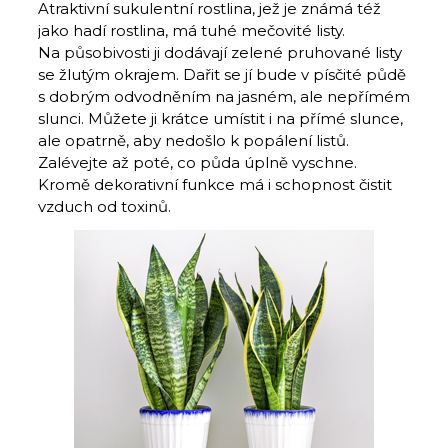
Atraktivní sukulentní rostlina, jež je známá též
jako hadí rostlina, má tuhé mečovité listy.
Na působivosti ji dodávají zelené pruhované listy
se žlutým okrajem. Dařit se jí bude v písčité půdě
s dobrým odvodněním na jasném, ale nepřímém
slunci. Může­te ji krátce umístit i na přímé slunce,
ale opatrně, aby nedošlo k popálení lis­tů.
Zalévejte až poté, co půda úplně vy­schne.
Kromě dekorativní funkce má i schopnost čistit
vzduch od toxinů.