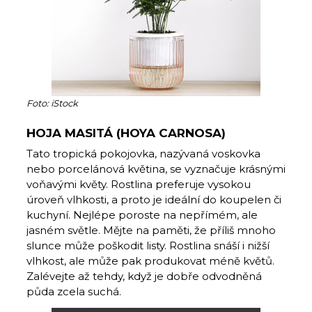
Foto: iStock
HOJA MASITÁ (HOYA CARNOSA)
Tato tropická pokojovka, nazývaná vos­kovka
nebo porcelánová květina, se vyznačuje krásnými
voňavými květy. Rostlina preferuje vysokou
úroveň vlhkosti, a proto je ideální do koupelen či
kuchyní. Nejlépe poroste na nepřímém, ale
jasném světle. Mějte na paměti, že příliš mnoho
slunce může poškodit listy. Rostlina snáší i nižší
vlhkost, ale může pak produkovat méně květů.
Zalévejte až tehdy, když je dobře odvodněná
půda zcela suchá.