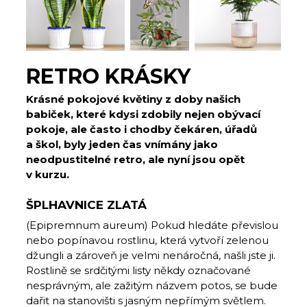
RETRO KRÁSKY
Krásné pokojové květiny z doby našich
babiček, které kdysi zdobily nejen obývací
pokoje, ale často i chodby čekáren, úřadů
a škol, byly jeden čas vnímány jako
neodpustitelné retro, ale nyní jsou opět
v kurzu.
ŠPLHAVNICE ZLATÁ
(Epipremnum aureum) Pokud hledáte převislou
nebo popínavou rostlinu, která vytvoří zelenou
džungli a zároveň je velmi nenáročná, našli jste ji.
Rostlině se srdčitými listy někdy označované
nesprávným, ale zažitým názvem potos, se bude
dařit na stanovišti s jasným nepřímým světlem.