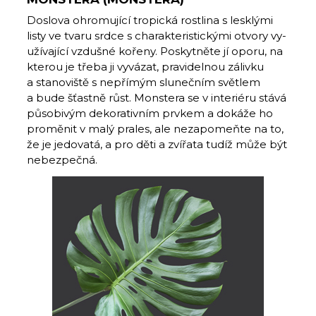
Doslova ohromující tropická rostlina s les­klými
listy ve tvaru srdce s charakteristickými otvory vy­
užívající vzdušné kořeny. Poskytněte jí oporu, na
kterou je třeba ji vyvázat, pravidelnou zálivku
a stanoviště s nepřímým slunečním světlem
a bude šťastně růst. Monstera se v interiéru stává
působivým dekorativním prvkem a dokáže ho
proměnit v malý prales, ale nezapomeňte na to,
že je jedovatá, a pro děti a zvířata tudíž může být
nebezpečná.