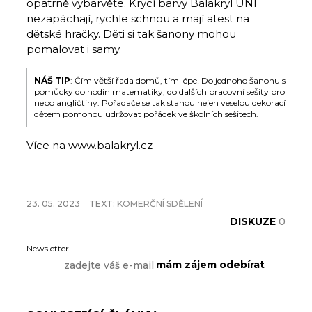
opatrně vybarvěte. Krycí barvy Balakryl UNI
nezapáchají, rychle schnou a mají atest na
dětské hračky. Děti si tak šanony mohou
pomalovat i samy.
NÁŠ TIP
: Čím větší řada domů, tím lépe! Do jednoho šanonu si děti
pomůcky do hodin matematiky, do dalších pracovní sešity pro výuku
nebo angličtiny. Pořadače se tak stanou nejen veselou dekorací do dě
dětem pomohou udržovat pořádek ve školních sešitech.
Více na
www.balakryl.cz
23. 05. 2023
TEXT:
KOMERČNÍ SDĚLENÍ
DISKUZE
0
Newsletter