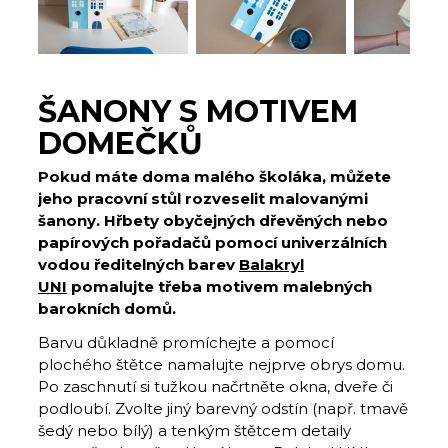
ŠANONY S MOTIVEM
DOMEČKŮ
Pokud máte doma malého školáka, můžete
jeho pracovní stůl rozveselit malovanými
šanony. Hřbety obyčejných dřevěných nebo
papírových pořadačů pomocí univerzálních
vodou ředitelných barev
Balakryl
UNI
pomalujte třeba motivem malebných
barokních domů.
Barvu důkladně promíchejte a pomocí
plochého štětce namalujte nejprve obrys domu.
Po zaschnutí si tužkou načrtněte okna, dveře či
podloubí. Zvolte jiný barevný odstín (např. tmavě
šedý nebo bílý) a tenkým štětcem detaily