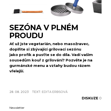
SEZÓNA V PLNÉM
PROUDU
Ať už jste vegetarián, nebo masožravec,
doplňte si zbývající grilovací sezónu
jako profík a pusťte se do díla. Vadí vašim
sousedům kouř z grilování? Pozvěte je na
gurmánské menu a vztahy budou rázem
vřelejší.
28. 08. 2023
TEXT:
EDITA ERBSOVÁ
DISKUZE
0
Newsletter