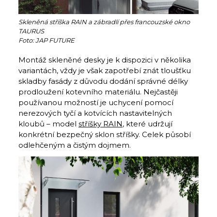
Skleněná stříška RAIN a zábradlí přes francouzské okno
TAURUS
Foto: JAP FUTURE
Montáž skleněné desky je k dispozici v několika
variantách, vždy je však zapotřebí znát tloušťku
skladby fasády z důvodu dodání správné délky
prodloužení kotevního materiálu. Nejčastěji
používanou možností je uchycení pomocí
nerezových tyčí a kotvících nastavitelných
kloubů – model
stříšky RAIN
, které udržují
konkrétní bezpečný sklon stříšky. Celek působí
odlehčeným a čistým dojmem.