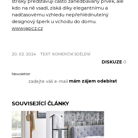
stříšky představují často zanedbávaný prvek, ale
kdo na ně vsadí, získá díky elegantnímu a
nadčasovému vzhledu nepřehlédnutelný
designový šperk u vchodu do domu.
www.japcz.cz
20. 02. 2024
TEXT:
KOMERČNÍ SDĚLENÍ
DISKUZE
0
Newsletter
SOUVISEJÍCÍ ČLÁNKY