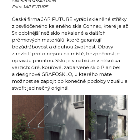
Skleněná stříška RAIN
Foto: JAP FUTURE
Česká firma JAP FUTURE vyrábí skleněné stříšky
z osvědčeného kaleného skla Connex, které je až
5x odolnější než sklo nekalené a dalších
prémiových materiálů, které garantují
bezúdržbovost a dlouhou životnost. Obavy
z rozbití proto nejsou na místě, bezpečnost je
opravdu prioritou. Sklo je v nabídce v několika
verzích: čiré, kouřové, zabarvené sklo Planibel
a designové GRAFOSKLO, u kterého máte
možnost se zapojit do konečné podoby vizuálu a
stvořit jedinečný originál.