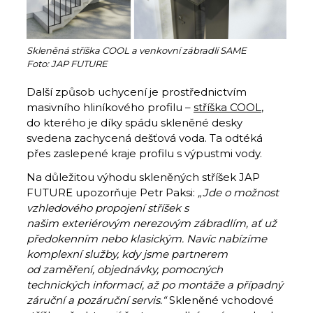
Skleněná stříška COOL a venkovní zábradlí SAME
Foto: JAP FUTURE
Další způsob uchycení je prostřednictvím
masivního hliníkového profilu –
stříška COOL
,
do kterého je díky spádu skleněné desky
svedena zachycená dešťová voda. Ta odtéká
přes zaslepené kraje profilu s výpustmi vody.
Na důležitou výhodu skleněných stříšek JAP
FUTURE upozorňuje Petr Paksi:
„Jde o možnost
vzhledového propojení stříšek s
našim exteriérovým nerezovým zábradlím, ať už
předokenním nebo klasickým. Navíc nabízíme
komplexní služby, kdy jsme partnerem
od zaměření, objednávky, pomocných
technických informací, až po montáže a případný
záruční a pozáruční servis.“
Skleněné vchodové