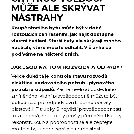
MŮŽE ALE SKRÝVAT
NÁSTRAHY
Koupě staršího bytu může být v době
rostoucích cen řešením, jak najít dostupné
vlastní bydlení. Starší byty ale skrývají mnoho
nástrah, které musíte odhalit. V článku se
podíváme na některé z nich.
JAK JSOU NA TOM ROZVODY A ODPADY?
Velice důležitá je
kontrola stavu rozvodů
elektřiny, vodovodního potrubí, plynového
potrubí a odpadů
. Začneme-li od posledního
zmíněného, klidní pravděpodobně můžete být,
pokud jsou pro odpady uvnitř domu použity
plastové
HT trubky
. S největší pravděpodobností
to znamená, že odpady prošly před několika lety
rekonstrukcí. Na podrobnosti se ale zeptejte
majitele bytu nebo správce nemovitosti.