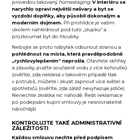
provedou takzvaný
homestaging
.
V interiéru se
narychlo opraví největší nešvary a byt se
vyzdobí doplňky, aby působil dokonalým a
moderním dojmem.
Při prohlídce je vaším
úkolem nahlédnout pod tuto „slupku“ a
prozkoumat byt do hloubky.
Nebojte se proto nábytek odsunout stranou a
pohlédnout na místa, která pravděpodobně
„rychlovylepšením“ neprošla
. Otevřete skříňky
a zásuvky, pusťte současně vodu z více kohoutků
(ověříte, zda neklesá v takovém případě tlak
v potrubí), můžete i zkusit zapnout více světel a
spotřebičů (ověříte, zda zátěž nevyhazuje jističe).
Nenechte zkrátka nic náhodě. Řešit reklamace
po podepsání kupní smlouvy je nesrovnatelně
náročnější.
KONTROLUJTE TAKÉ ADMINISTRATIVNÍ
ZÁLEŽITOSTI
Každou smlouvu nechte před podpisem