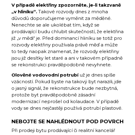
V případě elektřiny zpozorněte, je-li takzvaně
„v hliníku“.
Takové rozvody dnes z mnoha
důvodů doporučujeme vyměnit za měděné.
Nenechte se ale ukolébat tím, když se
prodávající budu chlubit skutečností, že elektřina
již „v mědi“ je. Před dominancí hliníku se totiž pro
rozvody elektřiny používala právě měď a může
to tedy naopak znamenat, že rozvody elektřiny
jsou již desítky let staré a ani v takovém případně
se rekonstrukci pravděpodobně nevyhnete.
Olověné vodovodní potrubí
už je dnes spíše
vzácností. Pokud byste na takový byt narazili, jde
o jasný signál, že rekonstrukce bude nezbytná,
protože byt pravděpodobně zásadní
modernizací neprošel od kolaudace. V případě
vody se dnes nejčastěji používá potrubí plastové.
NEBOJTE SE NAHLÉDNOUT POD POVRCH
Při prodeji bytu prodávající či realitní kancelář