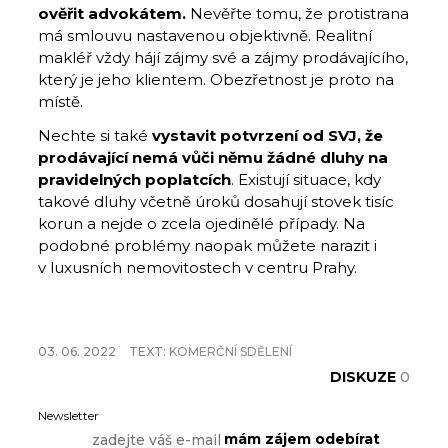
ověřit advokátem.
Nevěřte tomu, že protistrana
má smlouvu nastavenou objektivně. Realitní
makléř vždy hájí zájmy své a zájmy prodávajícího,
který je jeho klientem. Obezřetnost je proto na
místě.
Nechte si také
vystavit potvrzení od SVJ, že
prodávající nemá vůči němu žádné dluhy na
pravidelných poplatcích
. Existují situace, kdy
takové dluhy včetně úroků dosahují stovek tisíc
korun a nejde o zcela ojedinělé případy. Na
podobné problémy naopak můžete narazit i
v luxusních nemovitostech v centru Prahy.
03. 06. 2022
TEXT:
KOMERČNÍ SDĚLENÍ
DISKUZE
0
Newsletter