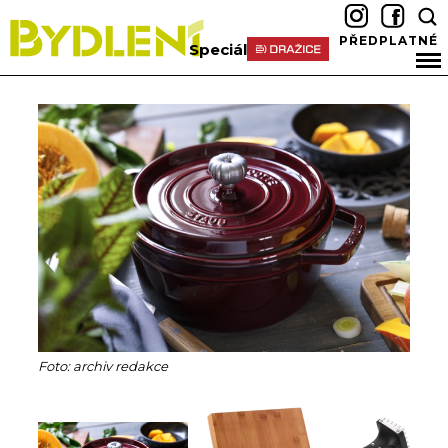
PŘEDPLATNÉ
Speciál
Foto: archiv redakce