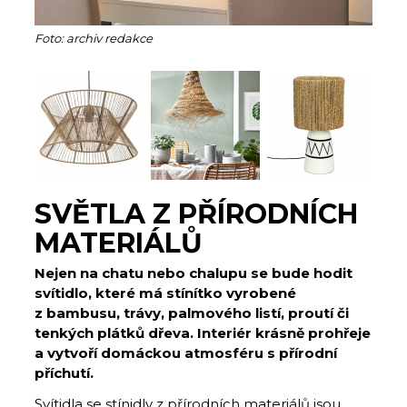
Foto: archiv redakce
SVĚTLA Z PŘÍRODNÍCH
MATERIÁLŮ
Nejen na chatu nebo chalupu se bude hodit
svítidlo, které má stínítko vyrobené
z bambusu, trávy, palmového listí, proutí či
tenkých plátků dřeva. Interiér krásně prohřeje
a vytvoří domáckou atmosféru s přírodní
příchutí.
Svítidla se stínidly z přírodních materiálů jsou