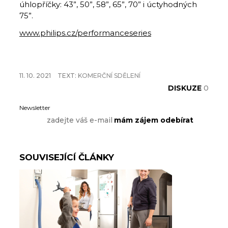
úhlopříčky: 43”, 50”, 58”, 65”, 70” i úctyhodných
75”.
www.philips.cz/performanceseries
11. 10. 2021
TEXT:
KOMERČNÍ SDĚLENÍ
DISKUZE
0
Newsletter
SOUVISEJÍCÍ ČLÁNKY