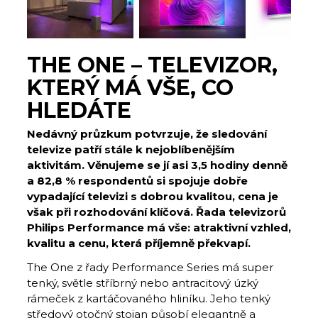
THE ONE – TELEVIZOR,
KTERÝ MÁ VŠE, CO
HLEDÁTE
Nedávný průzkum potvrzuje, že sledování
televize patří stále k nejoblíbenějším
aktivitám. Věnujeme se jí asi 3,5 hodiny denně
a 82,8 % respondentů si spojuje dobře
vypadající televizi s dobrou kvalitou, cena je
však při rozhodování klíčová. Řada televizorů
Philips Performance má vše: atraktivní vzhled,
kvalitu a cenu, která příjemně překvapí.
The One z řady Performance Series má super
tenký, světle stříbrný nebo antracitový úzký
rámeček z kartáčovaného hliníku. Jeho tenký
středový otočný stojan působí elegantně a