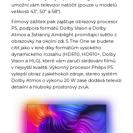
umožní vám televizor natočit (pouze u modelů
velikosti 43“, 50“ a 58“).
Filmový zážitek pak zajišťuje obrazový procesor
P5, podpora formátů Dolby Vision a Dolby
Atmos a 3stranný Ambilight promítající světlo z
obrazovky na okolní zdi. S The One se budete
cítit jako v kině díky formátům vysokého
dynamického rozsahu (HDR10, HDR10+, Dolby
Vision a HLG), které vám zaručí sledování filmů
v nejvyšší kvalitě. Výkonný procesor Philips P5
vylepší obraz z jakéhokoli zdroje, stereo systém
Dolby Atmos o výkonu 20 W zase dodává televizi
detailní a hluboký prostorový zvuk.