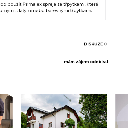
bo použít
Primalex spreje se třpytkami
, které
říbrnými, zlatými nebo barevnými třpytkami.
DISKUZE
0