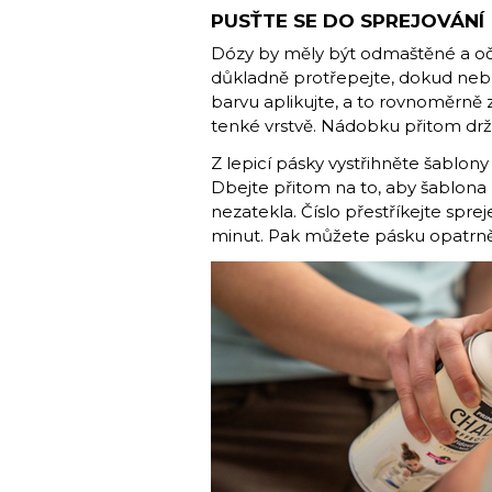
PUSŤTE SE DO SPREJOVÁNÍ
Dózy by měly být odmaštěné a očiš
důkladně protřepejte, dokud nebu
barvu aplikujte, a to rovnoměrně
tenké vrstvě. Nádobku přitom držt
Z lepicí pásky vystřihněte šablony
Dbejte přitom na to, aby šablona 
nezatekla. Číslo přestříkejte sp
minut. Pak můžete pásku opatrně