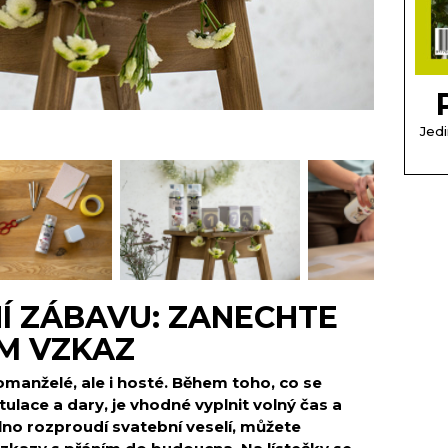
Jedi
NÍ ZÁBAVU: ZANECHTE
M VZKAZ
vomanželé, ale i hosté. Během toho, co se
tulace a dary, je vhodné vyplnit volný čas a
lno rozproudí svatební veselí, můžete