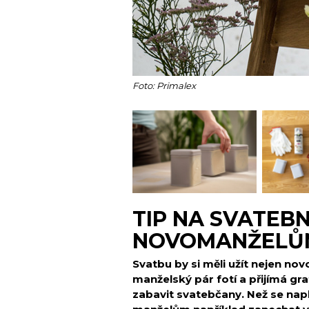
Foto: Primalex
TIP NA SVATEB
NOVOMANŽELŮ
Svatbu by si měli užít nejen no
manželský pár fotí a přijímá gra
zabavit svatebčany. Než se nap