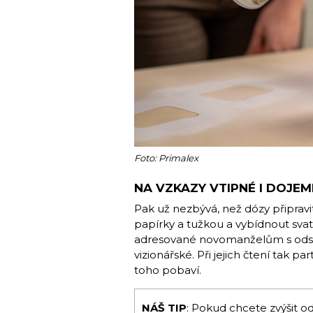
Foto: Primalex
NA VZKAZY VTIPNÉ I DOJE
Pak už nezbývá, než dózy připravi
papírky a tužkou a vybídnout svate
adresované novomanželům s ods
vizionářské. Při jejich čtení tak pa
toho pobaví.
NÁŠ TIP
: Pokud chcete zvýšit o