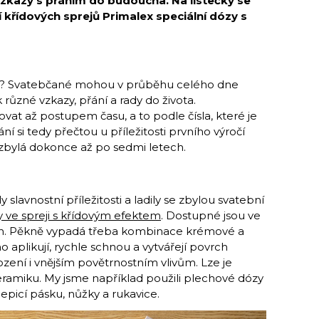
zkazy s přáním do budoucna. Na lístečky se
 křídových sprejů Primalex speciální dózy s
ity? Svatebčané mohou v průběhu celého dne
 různé vzkazy, přání a rady do života.
at až postupem času, a to podle čísla, které je
 si tedy přečtou u příležitosti prvního výročí
 a zbylá dokonce až po sedmi letech.
slavnostní příležitosti a ladily se zbylou svatební
y ve spreji s křídovým efektem
. Dostupné jsou ve
ch. Pěkně vypadá třeba kombinace krémové a
o aplikují, rychle schnou a vytvářejí povrch
ní i vnějším povětrnostním vlivům. Lze je
eramiku. My jsme například použili plechové dózy
epicí pásku, nůžky a rukavice.