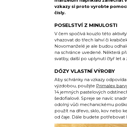
manželům například zanechat v
vzkazy si proto vyrobte pomocí
čísly.
POSELSTVÍ Z MINULOSTI
V čem spočívá kouzlo této aktiv
vhazovat do třech lahví či krabiček
Novomanželé je ale budou odhalov
na schránce uvedené. Některá přání
svatby, další po uplynutí čtyř let
DÓZY VLASTNÍ VÝROBY
Aby schránky na vzkazy odpovídaly 
výzdobou, použijte
Primalex barv
14 jemných pastelových odstíne
šedofialové. Spreje se navíc snadn
odolný vůči mechanickému poškoze
použít na dřevo, sklo, kov nebo k
od čaje. Dále budete potřebovat l