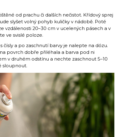
těné od prachu či dalších nečistot. Křídový sprej
de slyšet volný pohyb kuličky v nádobě. Poté
 ze vzdálenosti 20–30 cm v ucelených pásech a v
e ve svislé poloze.
 s čísly a po zaschnutí barvy je nalepte na dózu.
na povrch dobře přiléhala a barva pod ni
rejem v druhém odstínu a nechte zaschnout 5–10
 sloupnout.