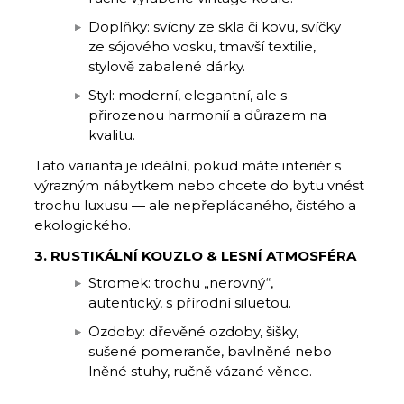
Doplňky: svícny ze skla či kovu, svíčky
ze sójového vosku, tmavší textilie,
stylově zabalené dárky.
Styl: moderní, elegantní, ale s
přirozenou harmonií a důrazem na
kvalitu.
Tato varianta je ideální, pokud máte interiér s
výrazným nábytkem nebo chcete do bytu vnést
trochu luxusu — ale nepřeplácaného, čistého a
ekologického.
3. RUSTIKÁLNÍ KOUZLO & LESNÍ ATMOSFÉRA
Stromek: trochu „nerovný“,
autentický, s přírodní siluetou.
Ozdoby: dřevěné ozdoby, šišky,
sušené pomeranče, bavlněné nebo
lněné stuhy, ručně vázané věnce.