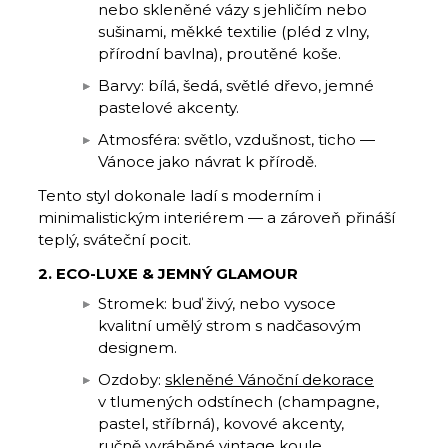
nebo skleněné vázy s jehličím nebo
sušinami, měkké textilie (pléd z vlny,
přírodní bavlna), proutěné koše.
Barvy: bílá, šedá, světlé dřevo, jemné
pastelové akcenty.
Atmosféra: světlo, vzdušnost, ticho —
Vánoce jako návrat k přírodě.
Tento styl dokonale ladí s moderním i
minimalistickým interiérem — a zároveň přináší
teplý, sváteční pocit.
2. ECO-LUXE & JEMNÝ GLAMOUR
Stromek: buď živý, nebo vysoce
kvalitní umělý strom s nadčasovým
designem.
Ozdoby:
skleněné Vánoční dekorace
v tlumených odstínech (champagne,
pastel, stříbrná), kovové akcenty,
ručně vyráběné vintage koule.