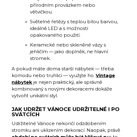
přírodním provázkem nebo
větvičkou.
Světelné řetězy s teplou bílou barvou,
ideálně LED a s možností
opakovaného použití.
Keramické nebo skleněné vázy s
jehličím — jako doplněk, ne hlavní
stromek.
A pokud máte doma starší nábytek — třeba
komodu nebo truhlici — využijte ho.
Vintage
nábytek
je nejen praktický, ale správně
kombinovaný s novými dekoracemi dokáže
vytvořit unikátní styl.
JAK UDRŽET VÁNOCE UDRŽITELNÉ I PO
SVÁTCÍCH
Udržitelné Vánoce nekončí odzdobením
stromku ani uklizením dekorací. Naopak, právě
období po svátcích může být klíčové p
ro to,