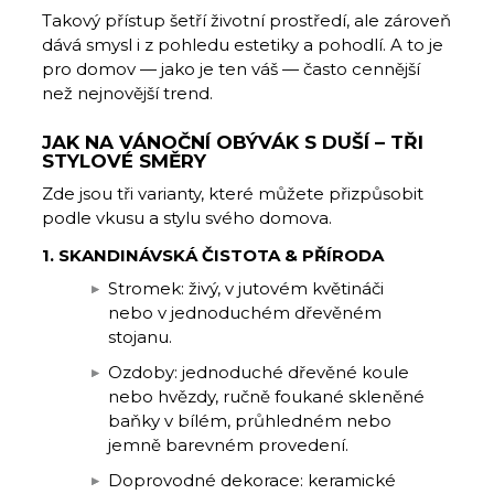
Takový přístup šetří životní prostředí, ale zároveň
dává smysl i z pohledu estetiky a pohodlí. A to je
pro domov — jako je ten váš — často cennější
než nejnovější trend.
JAK NA VÁNOČNÍ OBÝVÁK S DUŠÍ – TŘI
STYLOVÉ SMĚRY
Zde jsou tři varianty, které můžete přizpůsobit
podle vkusu a stylu svého domova.
1. SKANDINÁVSKÁ ČISTOTA & PŘÍRODA
Stromek: živý, v jutovém květináči
nebo v jednoduchém dřevěném
stojanu.
Ozdoby: jednoduché dřevěné koule
nebo hvězdy, ručně foukané skleněné
baňky v bílém, průhledném nebo
jemně barevném provedení.
Doprovodné dekorace: keramické