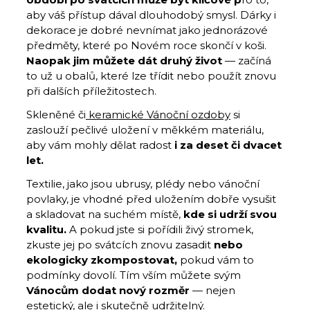
aby váš přístup dával dlouhodobý smysl. Dárky i
dekorace je dobré nevnímat jako jednorázové
předměty, které po Novém roce skončí v koši.
Naopak jim můžete dát druhý život
— začíná
to už u obalů, které lze třídit nebo použít znovu
při dalších příležitostech.
Skleněné či
keramické Vánoční ozdoby
si
zaslouží pečlivé uložení v měkkém materiálu,
aby vám mohly dělat radost
i za deset či dvacet
let.
Textilie, jako jsou ubrusy, plédy nebo vánoční
povlaky, je vhodné před uložením dobře vysušit
a skladovat na suchém místě,
kde si udrží svou
kvalitu.
A pokud jste si pořídili živý stromek,
zkuste jej po svátcích znovu zasadit
nebo
ekologicky zkompostovat,
pokud vám to
podmínky dovolí. Tím vším můžete svým
Vánocům dodat nový rozměr
— nejen
estetický, ale i skutečně udržitelný.