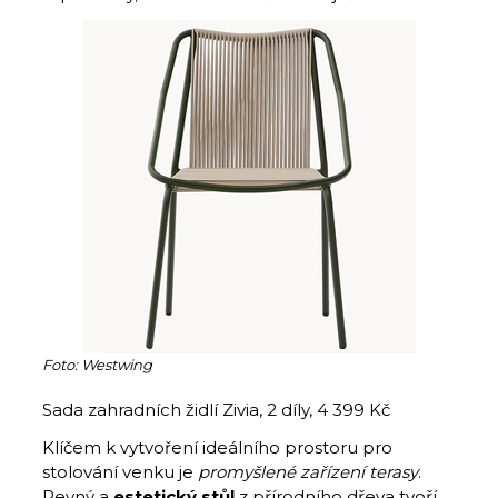
Foto: Westwing
Sada zahradních židlí Zivia, 2 díly, 4 399 Kč
Klíčem k vytvoření ideálního prostoru pro
stolování venku je
promyšlené zařízení terasy
.
Pevný a
estetický stůl
z přírodního dřeva tvoří