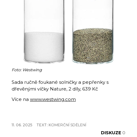
Foto: Westwing
Sada ručně foukané solničky a pepřenky s
dřevěnými víčky Nature, 2 díly, 639 Kč
Více na
www.westwing.com
11. 06. 2025
TEXT:
KOMERČNÍ SDĚLENÍ
DISKUZE
0