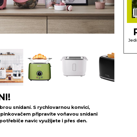
Jedi
NI!
rou snídaní. S rychlovarnou konvicí,
pinkovačem připravíte voňavou snídani
otřebiče navíc využijete i přes den.