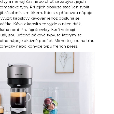
y kávy a nemají čas nebo chuť se zabývat jejich
omatické typy. Při jejich obsluze stačí jen zvolit
ojit zásobník s mlékem. Kdo si s přípravou nápoje
yužít kapslový kávovar, jehož obsluha se
ačítka. Káva z kapslí sice vyjde o něco dráž,
drahá není. Pro fajnšmekry, kteří vnímají
uál, jsou určené pákové typy, se kterými se
ho nápoje aktivně podílet. Mimo to jsou na trhu
onvičky nebo konvice typu french press.