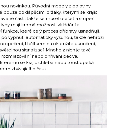
lnou novinkou. Původní modely z poloviny
é pouze odklápěcími držáky, kterými se krajíc
avené části, takže se musel otáčet a stupeň
 typy mají kromě možnosti vkládání a
 funkce, které celý proces přípravy usnadňují.
o vypnutí automaticky vysunou, takže nehrozí
pni opečení, tlačítkem na okamžité ukončení,
větelnou signalizací. Mnoho z nich je také
 rozmrazování nebo ohřívání pečiva,
kterému se krajíc chleba nebo toust opéká
orem zbývajícího času.