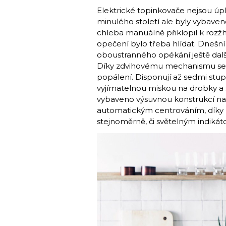
Elektrické topinkovače nejsou úp
minulého století ale byly vybaven
chleba manuálně přiklopil k rozžh
opečení bylo třeba hlídat. Dnešní
oboustranného opékání ještě další
Díky zdvihovému mechanismu se p
popálení. Disponují až sedmi stu
vyjímatelnou miskou na drobky a s
vybaveno výsuvnou konstrukcí na
automatickým centrováním, díky 
stejnoměrně, či světelným indikát