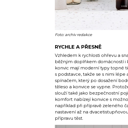
Foto: archiv redakce
RYCHLE A PŘESNĚ
Vzhledem k rychlosti ohřevu a sn
běžným doplňkem domácností i kan
konvic mají moderní typy topné t
s podstavce, takže se s nimi lépe
spínačem, který po dosažení bod
těleso a konvice se vypne. Protože
slouží také jako bezpečnostní poji
komfort nabízejí konvice s možnost
například při přípravě zeleného 
nastavení až na dvacetistupňovou 
přípravu těst.