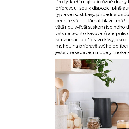
Pro ty, kteří mají rádi různé druh
přípravou, jsou k dispozici plně aut
typ a velikost kávy, případně přip
nechce vůbec lámat hlavu, může v
většinou vyřeší stiskem jediného tl
většina těchto kávovarů ale příliš 
konzumaci a přípravu kávy jako rit
mohou na přípravě svého oblíbené
ještě překapávací modely, moka k