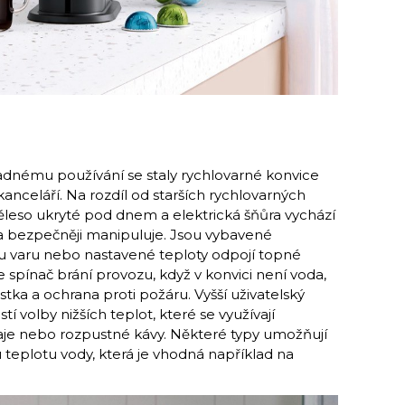
adnému používání se staly rychlovarné konvice
celáří. Na rozdíl od starších rychlovarných
ěleso ukryté pod dnem a elektrická šňůra vychází
 a bezpečněji manipuluje. Jsou vybavené
u varu nebo nastavené teploty odpojí topné
 spínač brání provozu, když v konvici není voda,
stka a ochrana proti požáru. Vyšší uživatelský
í volby nižších teplot, které se využívají
čaje nebo rozpustné kávy. Některé typy umožňují
teplotu vody, která je vhodná například na